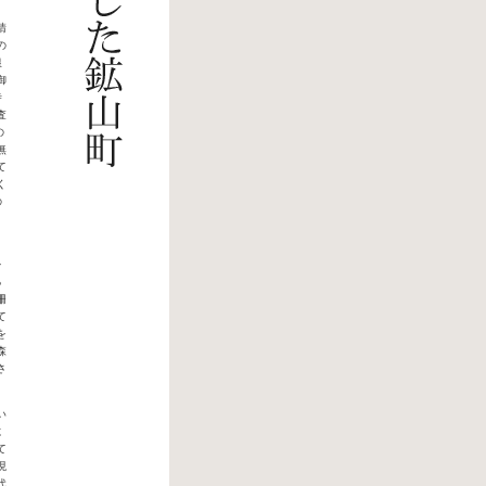
請
の
銀
御
寺
査
の
無
て
く
の
を
る
柵
て
を
森
さ
い
に
て
現
代