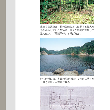
出土谷集落跡は、銀の製錬などに従事する職人た
ちが暮らしていた生活跡。家々が谷間に密集して
建ち並び、「石銀千軒」と呼ばれた。
沖泊の港には、多数の船が停泊するために舫った
「鼻ぐり岩」が海岸に残る。