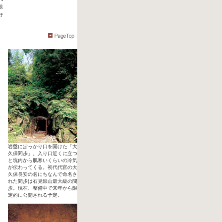
銀
好
岩盤にぽっかり口を開けた「大
久保間歩」。入り口近くに立つ
と坑内から肌寒いくらいの冷気
が伝わってくる。初代代官の大
久保長安の名にちなんで命名さ
れた間歩は石見銀山最大級の間
歩。現在、整備中で来年から限
定的に公開される予定。