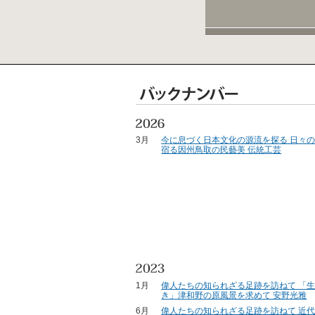
3月
今に息づく日本文化の源流を探る 日々
宿る因州鳥取の民藝美 伝統工芸
1月
偉人たちの知られざる足跡を訪ねて 「
き」津和野の原風景を求めて 安野光雅
6月
偉人たちの知られざる足跡を訪ねて 近