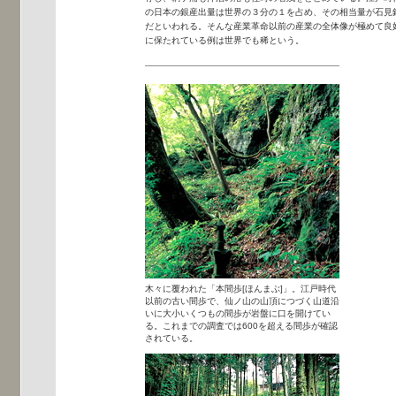
の日本の銀産出量は世界の３分の１を占め、その相当量が石見
だといわれる。そんな産業革命以前の産業の全体像が極めて良
に保たれている例は世界でも稀という。
木々に覆われた「本間歩[ほんまぶ]」。江戸時代
以前の古い間歩で、仙ノ山の山頂につづく山道沿
いに大小いくつもの間歩が岩盤に口を開けてい
る。これまでの調査では600を超える間歩が確認
されている。