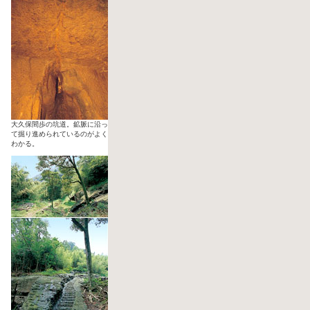
大久保間歩の坑道。鉱脈に沿っ
て掘り進められているのがよく
わかる。