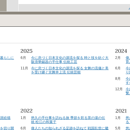
の暮らしに
6月
今に息づく日本文化の源流を探る 時と技を紡ぐ大
2月
偉
阪浪華錫器の手仕事 伝統工芸
育
11月
今に息づく日本文化の源流を探る 女舞の流儀と美
6月
今
を受け継ぐ京舞井上流 伝統芸能
り
8月
今
す
12月
今
繋
生涯絵描
1月
悠久の手仕事を訪ねる旅 季節を彩る茶の湯の伝
1月
悠
統 松江の和菓子
る
代を切り開
6月
偉人たちの知られざる足跡を訪ねて 戦国乱世に畿
5月
悠