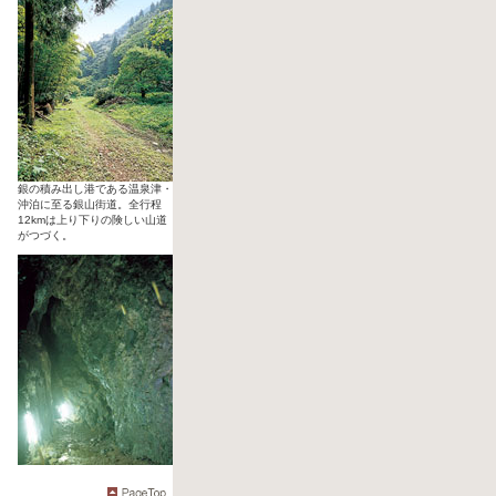
銀の積み出し港である温泉津・
沖泊に至る銀山街道。全行程
12kmは上り下りの険しい山道
がつづく。