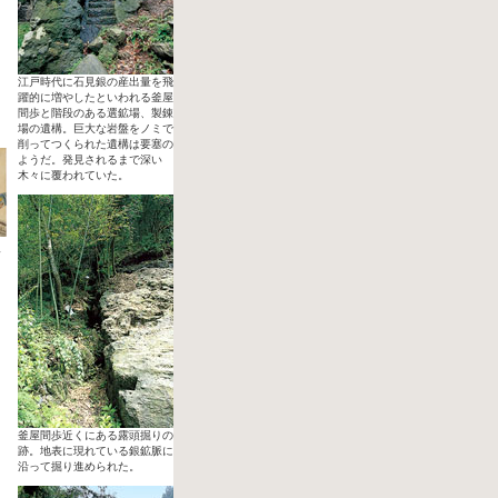
江戸時代に石見銀の産出量を飛
躍的に増やしたといわれる釜屋
間歩と階段のある選鉱場、製錬
場の遺構。巨大な岩盤をノミで
削ってつくられた遺構は要塞の
ようだ。発見されるまで深い
木々に覆われていた。
み
釜屋間歩近くにある露頭掘りの
跡。地表に現れている銀鉱脈に
沿って掘り進められた。