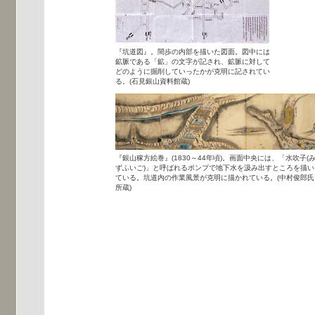
『坑道図』。間歩の内部を描いた図面。図中には
鉱脈である「鉱」の文字が記され、鉱脈に対して
どのように掘削していったかが克明に記されてい
る。(石見銀山資料館蔵)
『銀山稼方絵巻』(1830～44年頃)。画面中央には、「水吹子(
ずふいご)」と呼ばれるポンプで地下水を汲み出すところを描い
ている。坑道内の作業風景が克明に描かれている。(中村俊郎氏
所蔵)