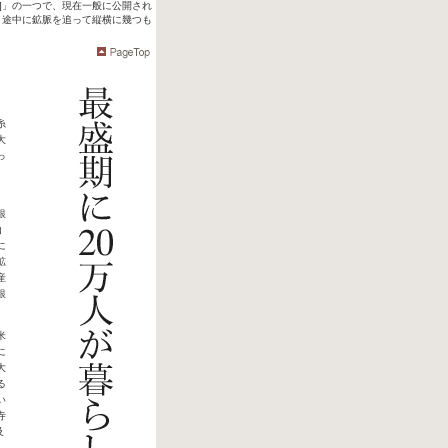
]」の一つで、現在一般に公開され
、途中に鉱脈を追って縦横に幾つも
糸
大
っ
銀
山
に
鉱
産
銀
米
に
大
る
い
寺
及