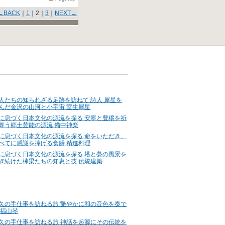
←BACK
｜
1
｜2｜
3
｜
NEXT→
人たちの知られざる足跡を訪ねて 詩人 犀星を
んだ金沢の山河と小宇宙 室生犀星
に息づく日本文化の源流を探る 安寧と豊穣を祈
舞う郷土芸能の源流 備中神楽
に息づく日本文化の源流を探る 命をいただき、
べてに感謝を捧げる食膳 精進料理
に息づく日本文化の源流を探る 塔と甍の風景を
ぎ続けた棟梁たちの知恵と技 伝統建築
久の手仕事を訪ねる旅 艶やかに和の音色を奏で
 福山琴
久の手仕事を訪ねる旅 神話を起源にその伝統を