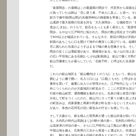
「釜屋間歩」の遺構はこの最盛期の間歩で、代官所から採掘を
け負っていた山師は「召し使う者、千余人に及ぶ」と述べ、そ
財力で備中国(岡山県)の吉備津神社の御釜殿を寄進している。
山遺跡で最大規模の坑道を誇る「大久保間歩」、公儀経営の「
直[おじき]山」のうちで、鉱石をもっとも多く産出した「龍源
間歩」もやはり江戸時代に拓かれた。間歩の数は現在までの調
で600以上が確認されている。そんな大小、新旧の間歩が沢筋
斜面のあちこちに口を開けて地中の奧深くに延びている。縦横
尽に掘られた坑道のようすはまるで蟻の巣を想像させる。そし
間歩の近くには選鉱場があり、製錬場がある。仙ノ山の頂上近
の広い平坦地にある石銀[いしがね]集落跡は、鉱山で働く大勢
鉱山労働者たちが暮らしていた「石銀千軒」と呼ばれた住居跡
だ。
これらの鉱山地区を「銀山柵内[さくのうち]」ともいう。銀山
囲むように柵で囲い、出入り口には「口屋[くちや]」と呼ばれ
番所を置いて、厳重に出入りが管理された。江戸時代になって
外につくられたのが大森地区の町並みで、ここに代官所を設け
行政や銀山経営、通商機能を集約させた。生産の場と経営の場
分化して町をつくったのだ。銀山川にそって家々が建ち並ぶ大
の町並みは、武家屋敷と商家や民家が軒を並べるという大らか
があり、朱色の石州瓦の旧い家並みの佇まいを残している。
そして大森から、銀を積んだ荷馬車が通った銀山街道が続いて
る。大内氏の時代は馬路[まじ]の鞆ケ浦の港へ、毛利氏の時代
は温泉津の沖泊の港へ、さらに江戸時代には三瓶山の麓を通っ
中国山地を越え、広島県の三次から尾道へと運ばれた。街道は
存し、鞆ケ浦も沖泊の港も往時の名残をとどめている。江戸時