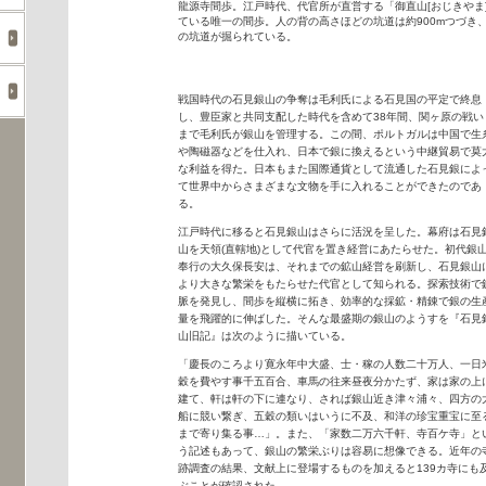
龍源寺間歩。江戸時代、代官所が直営する「御直山[おじきやま
ている唯一の間歩。人の背の高さほどの坑道は約900mつづき
の坑道が掘られている。
戦国時代の石見銀山の争奪は毛利氏による石見国の平定で終息
し、豊臣家と共同支配した時代を含めて38年間、関ヶ原の戦い
まで毛利氏が銀山を管理する。この間、ポルトガルは中国で生
や陶磁器などを仕入れ、日本で銀に換えるという中継貿易で莫
な利益を得た。日本もまた国際通貨として流通した石見銀によ
て世界中からさまざまな文物を手に入れることができたのであ
る。
江戸時代に移ると石見銀山はさらに活況を呈した。幕府は石見
山を天領(直轄地)として代官を置き経営にあたらせた。初代銀
奉行の大久保長安は、それまでの鉱山経営を刷新し、石見銀山
より大きな繁栄をもたらせた代官として知られる。探索技術で
脈を発見し、間歩を縦横に拓き、効率的な採鉱・精錬で銀の生
量を飛躍的に伸ばした。そんな最盛期の銀山のようすを『石見
山旧記』は次のように描いている。
「慶長のころより寛永年中大盛、士・稼の人数二十万人、一日
穀を費やす事千五百合、車馬の往来昼夜分かたず、家は家の上
建て、軒は軒の下に連なり、されば銀山近き津々浦々、四方の
船に競い繋ぎ、五穀の類いはいうに不及、和洋の珍宝重宝に至
まで寄り集る事…」。また、「家数二万六千軒、寺百ケ寺」と
う記述もあって、銀山の繁栄ぶりは容易に想像できる。近年の
跡調査の結果、文献上に登場するものを加えると139カ寺にも
ぶことが確認された。