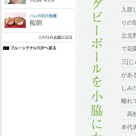
入部
りの
立北
で花
三[
があ
しみ
離れ
高校
本代