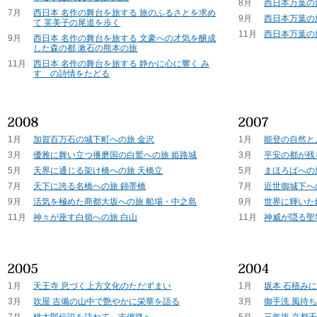
8月
西日本万葉の
7月
西日本 名作の舞台を旅する 旅のふるさとを求め
9月
西日本万葉の
て 芙美子の尾道を歩く
11月
西日本万葉の
9月
西日本 名作の舞台を旅する 文豪への才気を醸成
した森の都 漱石の熊本の旅
11月
西日本 名作の舞台を旅する 静かに心に響く み
すゞの詩情をたどる
1月
加賀百万石の城下町への旅 金沢
1月
能登の自然と
3月
優雅に舞い立つ播磨国の白鷲への旅 姫路城
3月
平安の都が残
5月
天界に通じる架け橋への旅 天橋立
5月
まほろばへの
7月
天下に誇る名橋への旅 錦帯橋
7月
近世御城下へ
9月
活気を極めた商都大坂への旅 船場・中之島
9月
世界に輝いた
11月
神々が座す白嶺への旅 白山
11月
神威が隠る聖
1月
天王寺 息づく上方文化のただずまい
1月
坂本 石積み
3月
吹屋 吉備の山中で艶やかに栄華を語る
3月
御手洗 風待
7月
桃太郎伝説を訪ねて、吉備路へ
5月
三年坂 京都