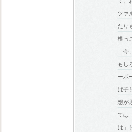
て、
ツァ
たり
根っ
今、
もし
ーボ
ば子
想が
ては
は」