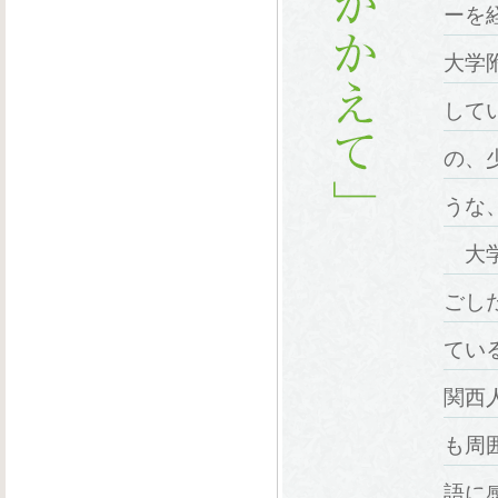
ーを
大学
して
の、
うな
大学
ごし
てい
関西
も周
語に