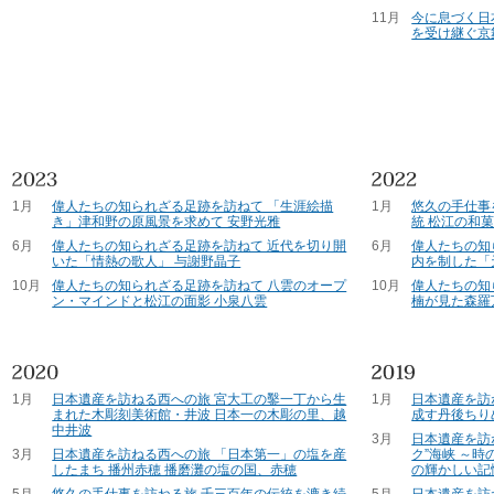
11月
今に息づく日
を受け継ぐ京
1月
偉人たちの知られざる足跡を訪ねて 「生涯絵描
1月
悠久の手仕事
き」津和野の原風景を求めて 安野光雅
統 松江の和
6月
偉人たちの知られざる足跡を訪ねて 近代を切り開
6月
偉人たちの知
いた「情熱の歌人」 与謝野晶子
内を制した「
10月
偉人たちの知られざる足跡を訪ねて 八雲のオープ
10月
偉人たちの知
ン・マインドと松江の面影 小泉八雲
楠が見た森羅
1月
日本遺産を訪ねる西への旅 宮大工の鑿一丁から生
1月
日本遺産を訪
まれた木彫刻美術館・井波 日本一の木彫の里、越
成す丹後ちり
中井波
3月
日本遺産を訪
3月
日本遺産を訪ねる西への旅 「日本第一」の塩を産
ク”海峡 ～
したまち 播州赤穂 播磨灘の塩の国、赤穂
の輝かしい記
5月
悠久の手仕事を訪ねる旅 千三百年の伝統を漉き続
5月
日本遺産を訪