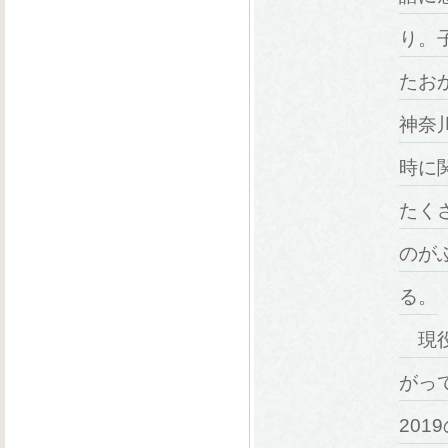
り。
たお
神奈
時に
たく
のが
る。
現役
がっ
20