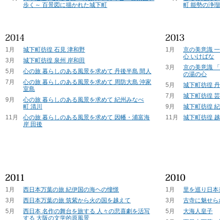
歩く～ 百景図に描かれた城下町
町 能勢の浄
1月
城下町彷徨 石見 津和野
1月
京の美意識 
心 いけばな
3月
城下町彷徨 泉州 岸和田
3月
京の美意識 
5月
心の旅 暮らしのある風景を求めて 丹後半島 間人
の湯の心
7月
心の旅 暮らしのある風景を求めて 周防大島 沖家
5月
城下町彷徨 
室島
7月
城下町彷徨 芸
9月
心の旅 暮らしのある風景を求めて 紀州みなべ
町 清川
9月
城下町彷徨 紀
11月
心の旅 暮らしのある風景を求めて 因幡・浦富海
11月
城下町彷徨 越
岸 田後
1月
西日本万葉の旅 紀伊国の海ヘの憧憬
1月
里を巡り日本
3月
西日本万葉の旅 筑紫から火の国を越えて
3月
古寺に魅せら
5月
西日本 名作の舞台を旅する 人々の悲喜劇を活写
5月
大海人皇子
する 大阪の文学的原風景