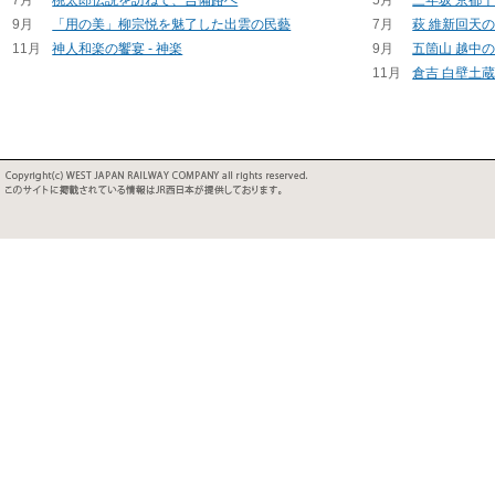
9月
「用の美」柳宗悦を魅了した出雲の民藝
7月
萩 維新回天
11月
神人和楽の饗宴 - 神楽
9月
五箇山 越中
11月
倉吉 白壁土