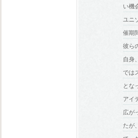
い機
ユニ
催期
彼ら
自身
では
とな
アイ
広が
たが