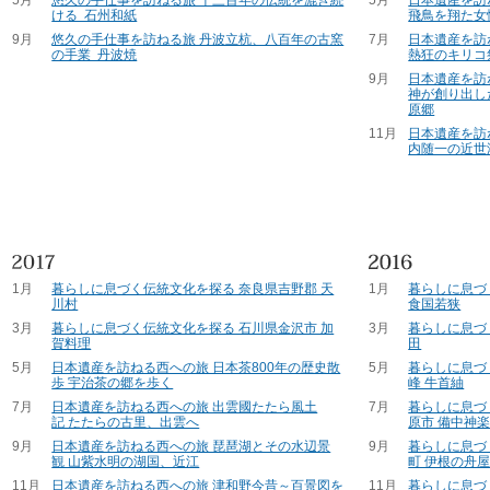
ける 石州和紙
飛鳥を翔た女
9月
悠久の手仕事を訪ねる旅 丹波立杭、八百年の古窯
7月
日本遺産を訪
の手業 丹波焼
熱狂のキリコ
9月
日本遺産を訪
神が創り出し
原郷
11月
日本遺産を訪
内随一の近世
1月
暮らしに息づく伝統文化を探る 奈良県吉野郡 天
1月
暮らしに息づ
川村
食国若狭
3月
暮らしに息づく伝統文化を探る 石川県金沢市 加
3月
暮らしに息づ
賀料理
田
5月
日本遺産を訪ねる西への旅 日本茶800年の歴史散
5月
暮らしに息づ
歩 宇治茶の郷を歩く
峰 牛首紬
7月
日本遺産を訪ねる西への旅 出雲國たたら風土
7月
暮らしに息づ
記 たたらの古里、出雲へ
原市 備中神
9月
日本遺産を訪ねる西への旅 琵琶湖とその水辺景
9月
暮らしに息づ
観 山紫水明の湖国、近江
町 伊根の舟
11月
日本遺産を訪ねる西への旅 津和野今昔～百景図を
11月
暮らしに息づ