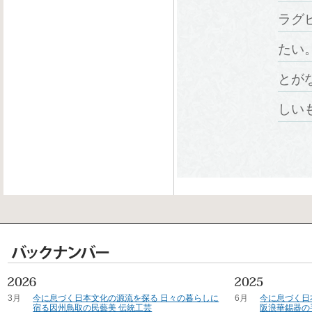
ラグ
たい
とが
しい
3月
今に息づく日本文化の源流を探る 日々の暮らしに
6月
今に息づく日
宿る因州鳥取の民藝美 伝統工芸
阪浪華錫器の