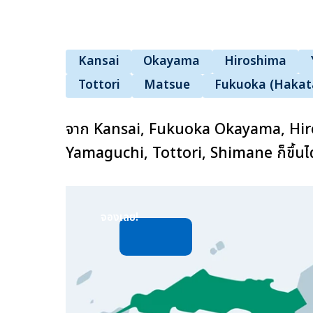
Kansai
Okayama
Hiroshima
Tottori
Matsue
Fukuoka (Hakat
จาก Kansai, Fukuoka Okayama, Hi
Yamaguchi, Tottori, Shimane ก็ขึ้นได้ไ
จองเลย!