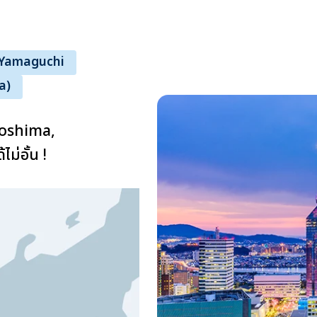
Yamaguchi
a)
roshima,
ม่อั้น !