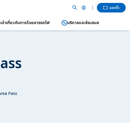
จองตั๋ว
ะนำเกี่ยวกับการโดยสารรถไฟ
บริการและข้อเสนอ
English
繁體中文
簡体中文
Pass
한국어
ภาษาไทย
日本語
Area Pass