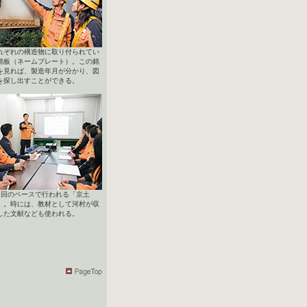
れぞれの構造物に取り付られてい
銘板（ネームプレート）。この銘
を見れば、製造年月が分かり、図
を探し出すことができる。
2回のペースで行われる「京土
」。時には、教材として河村が収
した文献なども使われる。