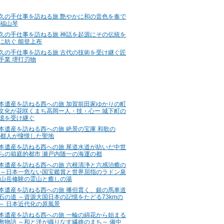
久の手仕事を訪ねる旅 艶やかに和の音色を奏で
 福山琴
久の手仕事を訪ねる旅 神話を起源にその伝統を
に紡ぐ 能登上布
久の手仕事を訪ねる旅 古代の技術を受け継ぐ匠
手業 堺打刃物
本遺産を訪ねる西への旅 加賀前田家ゆかりの町
文化が花咲くまち高岡ー人・技・心ー 城下町の
憶を受け継ぐ
本遺産を訪ねる西への旅 絶景の宝庫 和歌の
 都人が憧憬した聖地
本遺産を訪ねる西への旅 尾道水道が紡いだ中世
らの箱庭的都市 瀬戸内随一の海運の都
本遺産を訪ねる西への旅 六根清浄と六感治癒の
 ～日本一危ない国宝鑑賞と世界屈指のラドン泉
 山岳修験の霊山と癒しの湯
本遺産を訪ねる西への旅 播但貫く、銀の馬車道
石の道 ～資源大国日本の記憶をたどる73kmの
～ 日本近代化の原風景
本遺産を訪ねる西への旅 一輪の綿花から始まる
敷物語 ～和と洋が織りなす繊維のまち～ 備中