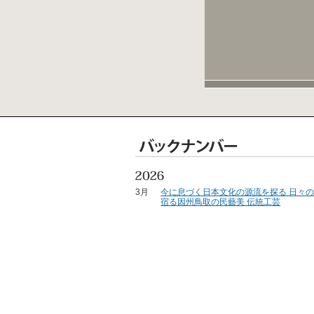
3月
今に息づく日本文化の源流を探る 日々
宿る因州鳥取の民藝美 伝統工芸