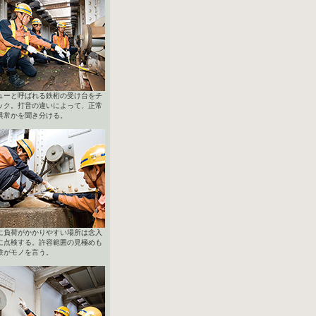
ューと呼ばれる鉄桁の受け台をチ
ック。打音の違いによって、正常
異常かを聞き分ける。
に負荷がかかりやすい場所は念入
に点検する。許容範囲の見極めも
験がモノを言う。