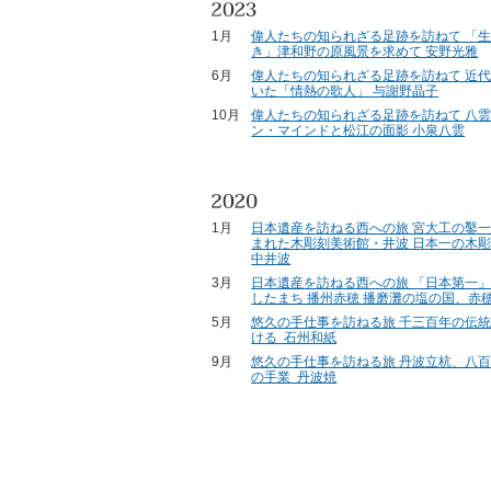
1月
偉人たちの知られざる足跡を訪ねて 「
き」津和野の原風景を求めて 安野光雅
6月
偉人たちの知られざる足跡を訪ねて 近
いた「情熱の歌人」 与謝野晶子
10月
偉人たちの知られざる足跡を訪ねて 八
ン・マインドと松江の面影 小泉八雲
1月
日本遺産を訪ねる西への旅 宮大工の鑿
まれた木彫刻美術館・井波 日本一の木
中井波
3月
日本遺産を訪ねる西への旅 「日本第一
したまち 播州赤穂 播磨灘の塩の国、赤
5月
悠久の手仕事を訪ねる旅 千三百年の伝
ける 石州和紙
9月
悠久の手仕事を訪ねる旅 丹波立杭、八
の手業 丹波焼