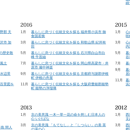
綿
野郡 天
1月
暮らしに息づく伝統文化を探る 福井県小浜市 御
1月
心
食国若狭
咲
沢市 加
3月
暮らしに息づく伝統文化を探る 和歌山県 紀州有
3月
心
田
内
年の歴史散
5月
暮らしに息づく伝統文化を探る 石川県白山市白
5月
暮
峰 牛首紬
谷
ら風土
7月
暮らしに息づく伝統文化を探る 岡山県高梁市・井
7月
暮
原市 備中神楽
9月
暮
の水辺景
9月
暮らしに息づく伝統文化を探る 京都府与謝郡伊根
居
町 伊根の舟屋
11月
暮
～百景図を
11月
暮らしに息づく伝統文化を探る 大阪府豊能郡能勢
浜
町 能勢の浄瑠璃
1月
京の美意識 一木一草一花の命を慈しむ日本人の
1月
西
心 いけばな
文
3月
京の美意識 「もてなし」と「しつらい」の美 茶
3月
西
島 間人
の湯の心
郷