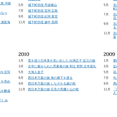
島 沖家
5月
城下町彷徨 丹波篠山
5月
京
町
7月
城下町彷徨 芸州 広島
みなべ
7月
京
9月
城下町彷徨 紀州 新宮
流
・浦富海
11月
城下町彷徨 越中 高岡
9月
京
る
11月
京
楽
1月
里を巡り日本美を見い出した 白洲正子 近江の旅
1月
豊
て
3月
古寺に魅せられた思索者の旅 和辻 哲郎 古寺巡礼
3月
近
劇を活写
5月
大海人皇子
5月
花
8月
西日本万葉の旅 海の廊下を渡る
7月
句
とを求め
9月
西日本万葉の旅 しなざかる越の歌
9月
愚
11月
西日本万葉の旅 石見の荒磯と山の歌
11月
「
気を醸成
人
く み