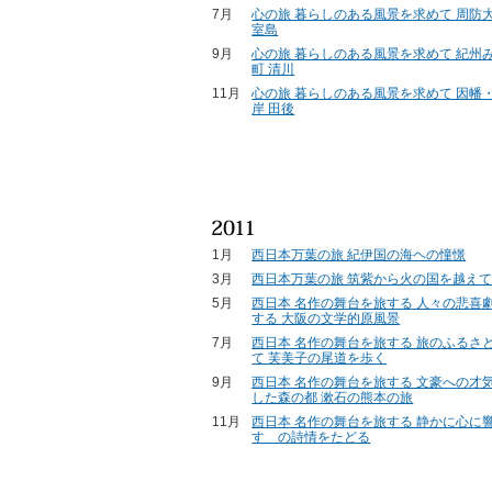
7月
心の旅 暮らしのある風景を求めて 周防大
室島
9月
心の旅 暮らしのある風景を求めて 紀州
町 清川
11月
心の旅 暮らしのある風景を求めて 因幡
岸 田後
1月
西日本万葉の旅 紀伊国の海ヘの憧憬
3月
西日本万葉の旅 筑紫から火の国を越え
5月
西日本 名作の舞台を旅する 人々の悲喜
する 大阪の文学的原風景
7月
西日本 名作の舞台を旅する 旅のふるさ
て 芙美子の尾道を歩く
9月
西日本 名作の舞台を旅する 文豪への才
した森の都 漱石の熊本の旅
11月
西日本 名作の舞台を旅する 静かに心に響
すゞの詩情をたどる