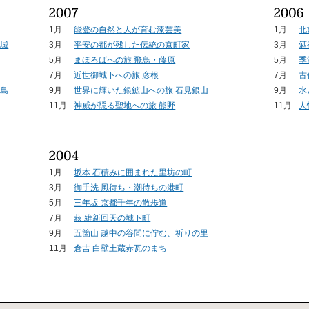
1月
能登の自然と人が育む漆芸美
1月
北
路城
3月
平安の都が残した伝統の京町家
3月
酒
5月
まほろばへの旅 飛鳥・藤原
5月
季
7月
近世御城下への旅 彦根
7月
古
之島
9月
世界に輝いた銀鉱山への旅 石見銀山
9月
水
11月
神威が隠る聖地への旅 熊野
11月
人
1月
坂本 石積みに囲まれた里坊の町
3月
御手洗 風待ち・潮待ちの港町
5月
三年坂 京都千年の散歩道
7月
萩 維新回天の城下町
9月
五箇山 越中の谷間に佇む、祈りの里
11月
倉吉 白壁土蔵赤瓦のまち