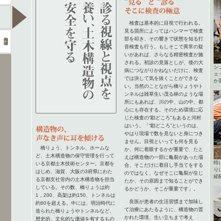
検査は基本的に目視で行われる。
見る箇所によってはハンマーで検査
部を叩き、その響きで状態を知る打
音検査も行う。もしそこで異常の疑
いがあれば、さらなる精密検査が施
される。初診の見落としが、後の大
シ
病につながりかねないだけに、検査
ェ
では決して気を抜くことができな
か
い。当然のことながら橋りょうやト
ンネルは雑草生い茂る林のような場
所にもあれば、川の中、山の中、都
心にも存在する。そのため環境に応
じた検査の“勘どころ”もあると河村
はいう。「“勘どころ”というのは、
やはり現場で数を見ないと身につき
ません。目視といっても何を見る
橋りょう、トンネル、ホームな
か、何に着眼するかが重要で、たと
ど、土木構造物の保守管理を行って
えば構造物の一部に亀裂があった場
特
いる京都土木技術センター。京都を
合、そこだけに着目し手当てをする
り
はじめ、滋賀、大阪の3府県にわた
のではなく、なぜそこに亀裂が生じ
経
る京都支社管内の土木構造物を担当
たか、その原因まで知ることができ
している。その数、橋りょうは約
るかどうか、そこが重要です」。
1，200、高架は約150、トンネルは
良医が患者の生活習慣まで加味し
約60を超える。中には、明治時代に
て治療にあたるように、構造物の置
造られた橋りょうやトンネルなど、
かれた環境、生い立ちまで考え
歴史的、文化的な価値を有するもの