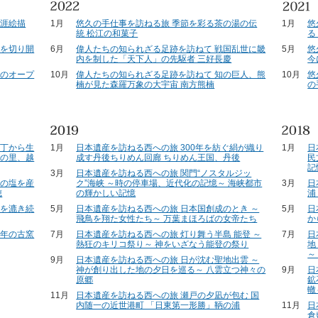
生涯絵描
1月
悠久の手仕事を訪ねる旅 季節を彩る茶の湯の伝
1月
悠
統 松江の和菓子
る
代を切り開
6月
偉人たちの知られざる足跡を訪ねて 戦国乱世に畿
5月
悠
内を制した「天下人」の先駆者 三好長慶
今
雲のオープ
10月
偉人たちの知られざる足跡を訪ねて 知の巨人、熊
10月
悠
楠が見た森羅万象の大宇宙 南方熊楠
の
一丁から生
1月
日本遺産を訪ねる西への旅 300年を紡ぐ絹が織り
1月
日
彫の里、越
成す丹後ちりめん回廊 ちりめん王国、丹後
民
記
3月
日本遺産を訪ねる西への旅 関門“ノスタルジッ
」の塩を産
ク”海峡 ～時の停車場、近代化の記憶～ 海峡都市
3月
日
穂
の輝かしい記憶
浦
統を漉き続
5月
日本遺産を訪ねる西への旅 日本国創成のとき ～
5月
日
飛鳥を翔た女性たち～ 万葉まほろばの女帝たち
か
百年の古窯
7月
日本遺産を訪ねる西への旅 灯り舞う半島 能登 ～
7月
日
熱狂のキリコ祭り～ 神をいざなう能登の祭り
地
～
9月
日本遺産を訪ねる西への旅 日が沈む聖地出雲 ～
神が創り出した地の夕日を巡る～ 八雲立つ神々の
9月
日
原郷
鉱
轍
11月
日本遺産を訪ねる西への旅 瀬戸の夕凪が包む 国
内随一の近世港町 「日東第一形勝」鞆の浦
11月
日
倉