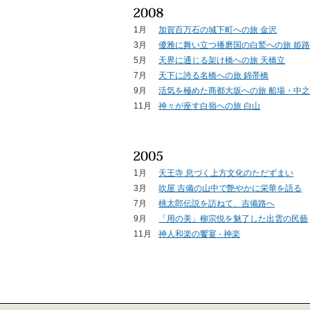
1月
加賀百万石の城下町への旅 金沢
3月
優雅に舞い立つ播磨国の白鷲への旅 姫
5月
天界に通じる架け橋への旅 天橋立
7月
天下に誇る名橋への旅 錦帯橋
9月
活気を極めた商都大坂への旅 船場・中
11月
神々が座す白嶺への旅 白山
1月
天王寺 息づく上方文化のただずまい
3月
吹屋 吉備の山中で艶やかに栄華を語る
7月
桃太郎伝説を訪ねて、吉備路へ
9月
「用の美」柳宗悦を魅了した出雲の民藝
11月
神人和楽の饗宴 - 神楽