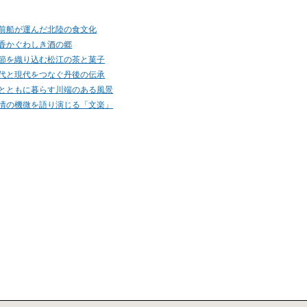
前船が運んだ北陸の食文化
香かぐわしき酒の郷
節を織り込む松江の茶と菓子
代と現代をつなぐ丹後の伝承
とともに暮らす川端のある風景
情の機微を語り演じる「文楽」