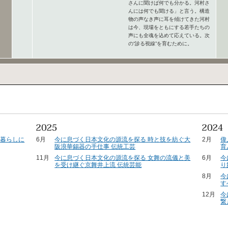
さんに聞けば何でも分かる。河村さ
んには何でも聞ける」と言う。構造
物の声なき声に耳を傾けてきた河村
は今、現場をともにする若手たちの
声にも全魂を込めて応えている。次
の“診る視線”を育むために。
の暮らしに
6月
今に息づく日本文化の源流を探る 時と技を紡ぐ大
2月
偉
阪浪華錫器の手仕事 伝統工芸
育
11月
今に息づく日本文化の源流を探る 女舞の流儀と美
6月
今
を受け継ぐ京舞井上流 伝統芸能
り
8月
今
す
12月
今
繋