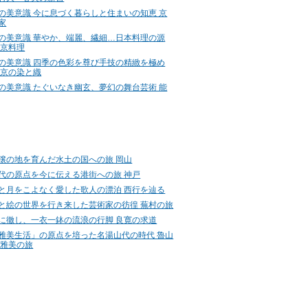
の美意識 今に息づく暮らしと住まいの知恵 京
家
の美意識 華やか、端麗、繊細…日本料理の源
 京料理
の美意識 四季の色彩を尊び手技の精緻を極め
 京の染と織
の美意識 たぐいなき幽玄、夢幻の舞台芸術 能
穣の地を育んだ水土の国への旅 岡山
代の原点を今に伝える港街への旅 神戸
と月をこよなく愛した歌人の漂泊 西行を辿る
と絵の世界を行き来した芸術家の彷徨 蕪村の旅
に徹し、一衣一鉢の流浪の行脚 良寛の求道
雅美生活」の原点を培った名湯山代の時代 魯山
 雅美の旅