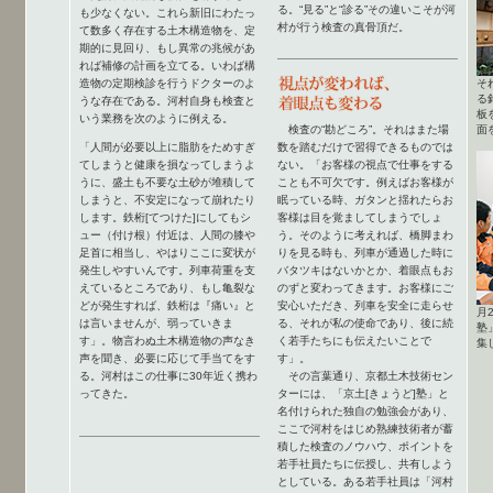
る。“見る”と“診る”その違いこそが河
も少なくない。これら新旧にわたっ
村が行う検査の真骨頂だ。
て数多く存在する土木構造物を、定
期的に見回り、もし異常の兆候があ
れば補修の計画を立てる。いわば構
造物の定期検診を行うドクターのよ
そ
る
うな存在である。河村自身も検査と
板
いう業務を次のように例える。
検査の“勘どころ”。それはまた場
面
「人間が必要以上に脂肪をためすぎ
数を踏むだけで習得できるものでは
てしまうと健康を損なってしまうよ
ない。「お客様の視点で仕事をする
うに、盛土も不要な土砂が堆積して
ことも不可欠です。例えばお客様が
しまうと、不安定になって崩れたり
眠っている時、ガタンと揺れたらお
します。鉄桁[てつけた]にしてもシ
客様は目を覚ましてしまうでしょ
ュー（付け根）付近は、人間の膝や
う。そのように考えれば、橋脚まわ
足首に相当し、やはりここに変状が
りを見る時も、列車が通過した時に
発生しやすいんです。列車荷重を支
バタツキはないかとか、着眼点もお
えているところであり、もし亀裂な
のずと変わってきます。お客様にご
どが発生すれば、鉄桁は『痛い』と
安心いただき、列車を安全に走らせ
月
は言いませんが、弱っていきま
る、それが私の使命であり、後に続
塾
す」。物言わぬ土木構造物の声なき
く若手たちにも伝えたいことで
集
声を聞き、必要に応じて手当てをす
す」。
る。河村はこの仕事に30年近く携わ
その言葉通り、京都土木技術セン
ってきた。
ターには、「京土[きょうど]塾」と
名付けられた独自の勉強会があり、
ここで河村をはじめ熟練技術者が蓄
積した検査のノウハウ、ポイントを
若手社員たちに伝授し、共有しよう
としている。ある若手社員は「河村