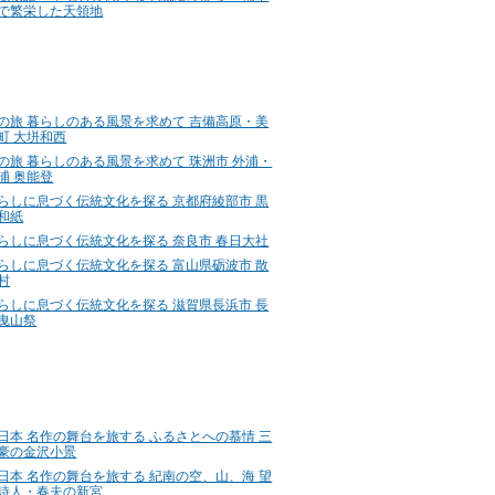
で繁栄した天領地
の旅 暮らしのある風景を求めて 吉備高原・美
町 大垪和西
の旅 暮らしのある風景を求めて 珠洲市 外浦・
浦 奥能登
らしに息づく伝統文化を探る 京都府綾部市 黒
和紙
らしに息づく伝統文化を探る 奈良市 春日大社
らしに息づく伝統文化を探る 富山県砺波市 散
村
らしに息づく伝統文化を探る 滋賀県長浜市 長
曳山祭
日本 名作の舞台を旅する ふるさとへの慕情 三
豪の金沢小景
日本 名作の舞台を旅する 紀南の空、山、海 望
詩人・春夫の新宮