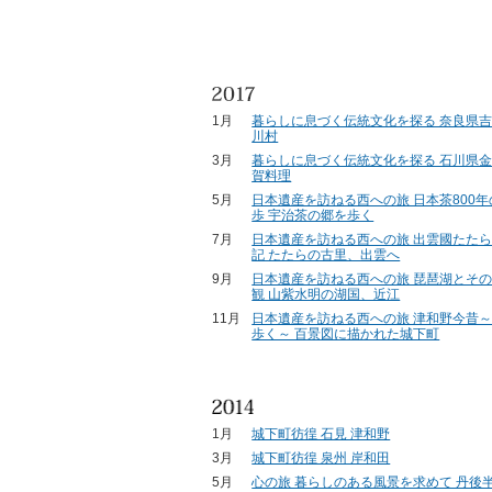
1月
暮らしに息づく伝統文化を探る 奈良県吉
川村
3月
暮らしに息づく伝統文化を探る 石川県金
賀料理
5月
日本遺産を訪ねる西への旅 日本茶800
歩 宇治茶の郷を歩く
7月
日本遺産を訪ねる西への旅 出雲國たた
記 たたらの古里、出雲へ
9月
日本遺産を訪ねる西への旅 琵琶湖とそ
観 山紫水明の湖国、近江
11月
日本遺産を訪ねる西への旅 津和野今昔
歩く～ 百景図に描かれた城下町
1月
城下町彷徨 石見 津和野
3月
城下町彷徨 泉州 岸和田
5月
心の旅 暮らしのある風景を求めて 丹後半