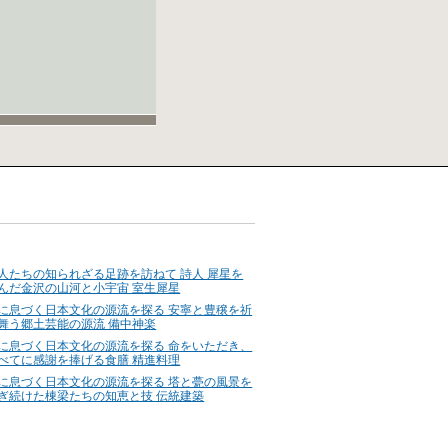
人たちの知られざる足跡を訪ねて 詩人 犀星を
んだ金沢の山河と小宇宙 室生犀星
に息づく日本文化の源流を探る 安寧と豊穣を祈
舞う郷土芸能の源流 備中神楽
に息づく日本文化の源流を探る 命をいただき、
べてに感謝を捧げる食膳 精進料理
に息づく日本文化の源流を探る 塔と甍の風景を
ぎ続けた棟梁たちの知恵と技 伝統建築