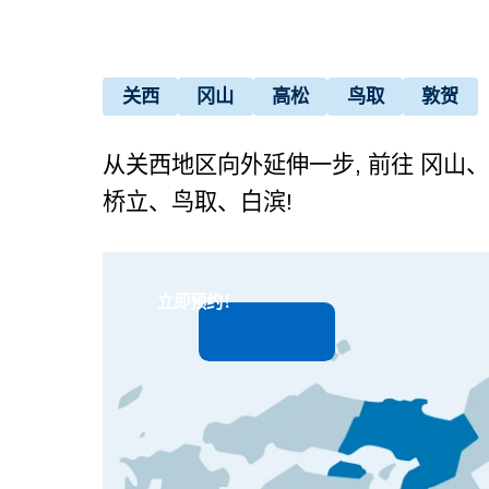
关西
冈山
高松
鸟取
敦贺
从关西地区向外延伸一步, 前往 冈山
桥立、鸟取、白滨!
立即预约！