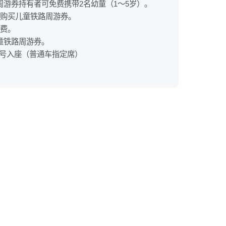
路周游券持有者可免费携带2名幼童（1～5岁）。
要购买儿童铁路周游券。
免费。
儿童铁路周游券。
坐对号入座（普通车指定席）