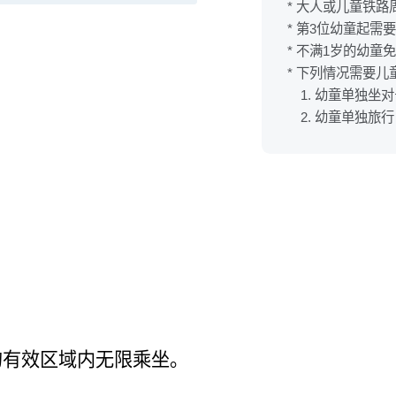
* 大人或儿童铁
* 第3位幼童起需
* 不满1岁的幼童
* 下列情况需要
1. 幼童单独
2. 幼童单独旅行
的有效区域内无限乘坐。