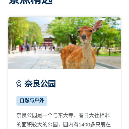
奈良公园
法
自然与户外
艺术
奈良公园是一个与东大寺、春日大社相邻
法隆寺
的面积较大的公园，园内有1400多只鹿在
闻名的