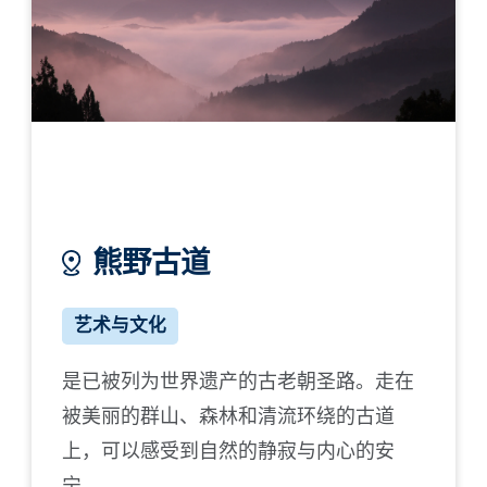
熊野古道
白
艺术与文化
休闲
是已被列为世界遗产的古老朝圣路。走在
日本三
被美丽的群山、森林和清流环绕的古道
也留有
上，可以感受到自然的静寂与内心的安
造访此
宁。
的美丽