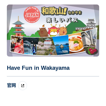
Have Fun in Wakayama
官网