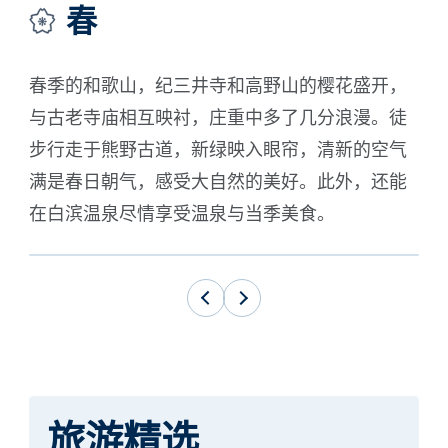
春
春季的和歌山，纪三井寺和高野山的樱花盛开，
夏
与古老寺庙相互映衬，庄重中多了几分浪漫。徒
然
步行走于熊野古道，新绿映入眼帘，清新的空气
的
满是春日朝气，感受大自然的美好。此外，还能
的
在白滨温泉尽情享受温泉与当季美食。
旅游精选