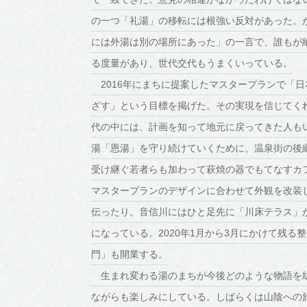
の一つ「礼湯」の移転には根強い反対があった。が
には外湯は別の場所にあった」の一言で、誰もが
る度量があり、世代交代もうまくいっている。
2016年にまちに提案したマスタープランで「日
ざす」という目標を掲げた。その実現を信じてく
代の中には、計画を知って地元に戻ってきた人も
湯「恩湯」を守り続けていくために、温泉街の後
受け継ぐ若者らも加わって萩焼の器でもてなすカ
マスタープランのデザインに合わせて外観を改装
伝ったり。音信川にはひと足先に「川床テラス」
になっている。2020年1月から3月にかけて残る
門」も開業する。
生まれ変わる湯のまちが今後どのような物語を
ながらも楽しみにしている。しばらくは山陰への