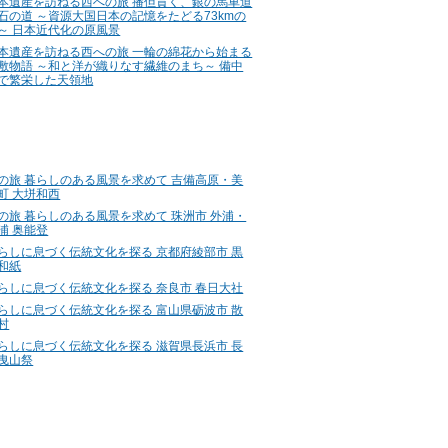
本遺産を訪ねる西への旅 播但貫く、銀の馬車道
石の道 ～資源大国日本の記憶をたどる73kmの
～ 日本近代化の原風景
本遺産を訪ねる西への旅 一輪の綿花から始まる
敷物語 ～和と洋が織りなす繊維のまち～ 備中
で繁栄した天領地
の旅 暮らしのある風景を求めて 吉備高原・美
町 大垪和西
の旅 暮らしのある風景を求めて 珠洲市 外浦・
浦 奥能登
らしに息づく伝統文化を探る 京都府綾部市 黒
和紙
らしに息づく伝統文化を探る 奈良市 春日大社
らしに息づく伝統文化を探る 富山県砺波市 散
村
らしに息づく伝統文化を探る 滋賀県長浜市 長
曳山祭