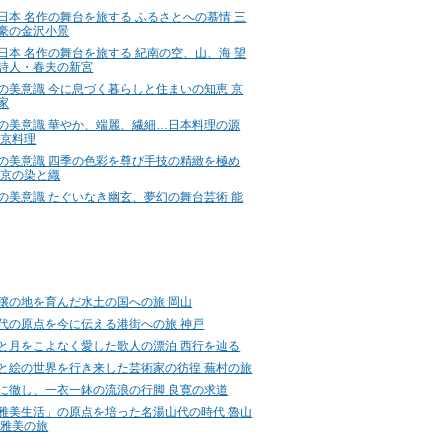
日本 名作の舞台を旅する ふるさとへの慕情 三
豪の金沢小景
日本 名作の舞台を旅する 紀南の空、山、海 望
詩人・春夫の新宮
の美意識 今に息づく暮らしと住まいの知恵 京
家
の美意識 華やか、端麗、繊細…日本料理の源
 京料理
の美意識 四季の色彩を尊び手技の精緻を極め
 京の染と織
の美意識 たぐいなき幽玄、夢幻の舞台芸術 能
穣の地を育んだ水土の国への旅 岡山
代の原点を今に伝える港街への旅 神戸
と月をこよなく愛した歌人の漂泊 西行を辿る
と絵の世界を行き来した芸術家の彷徨 蕪村の旅
に徹し、一衣一鉢の流浪の行脚 良寛の求道
雅美生活」の原点を培った名湯山代の時代 魯山
 雅美の旅