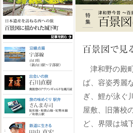
津和野の殿町
ば、容姿秀麗
ぎ、鯉が泳ぐ
屋敷、旧藩校
ど、界隈は城