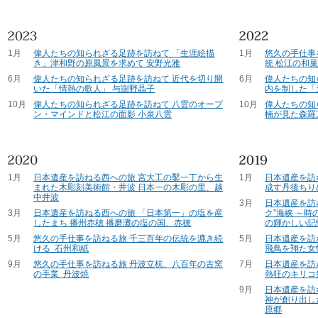
1月
偉人たちの知られざる足跡を訪ねて 「生涯絵描
1月
悠久の手仕事
き」津和野の原風景を求めて 安野光雅
統 松江の和
6月
偉人たちの知られざる足跡を訪ねて 近代を切り開
6月
偉人たちの知
いた「情熱の歌人」 与謝野晶子
内を制した「
10月
偉人たちの知られざる足跡を訪ねて 八雲のオープ
10月
偉人たちの知
ン・マインドと松江の面影 小泉八雲
楠が見た森羅
1月
日本遺産を訪ねる西への旅 宮大工の鑿一丁から生
1月
日本遺産を訪
まれた木彫刻美術館・井波 日本一の木彫の里、越
成す丹後ちり
中井波
3月
日本遺産を訪
3月
日本遺産を訪ねる西への旅 「日本第一」の塩を産
ク”海峡 ～
したまち 播州赤穂 播磨灘の塩の国、赤穂
の輝かしい記
5月
悠久の手仕事を訪ねる旅 千三百年の伝統を漉き続
5月
日本遺産を訪
ける 石州和紙
飛鳥を翔た女
9月
悠久の手仕事を訪ねる旅 丹波立杭、八百年の古窯
7月
日本遺産を訪
の手業 丹波焼
熱狂のキリコ
9月
日本遺産を訪
神が創り出し
原郷