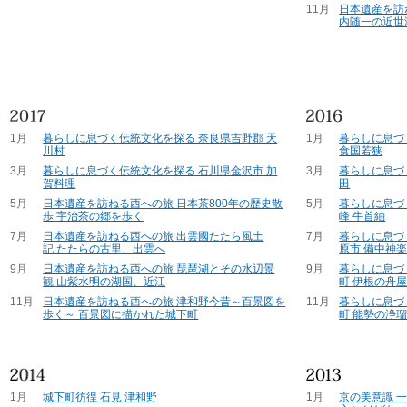
11月
日本遺産を訪
内随一の近世
1月
暮らしに息づく伝統文化を探る 奈良県吉野郡 天
1月
暮らしに息づ
川村
食国若狭
3月
暮らしに息づく伝統文化を探る 石川県金沢市 加
3月
暮らしに息づ
賀料理
田
5月
日本遺産を訪ねる西への旅 日本茶800年の歴史散
5月
暮らしに息づ
歩 宇治茶の郷を歩く
峰 牛首紬
7月
日本遺産を訪ねる西への旅 出雲國たたら風土
7月
暮らしに息づ
記 たたらの古里、出雲へ
原市 備中神
9月
日本遺産を訪ねる西への旅 琵琶湖とその水辺景
9月
暮らしに息づ
観 山紫水明の湖国、近江
町 伊根の舟
11月
日本遺産を訪ねる西への旅 津和野今昔～百景図を
11月
暮らしに息づ
歩く～ 百景図に描かれた城下町
町 能勢の浄
1月
城下町彷徨 石見 津和野
1月
京の美意識 