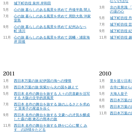
心 いけばな
3月
城下町彷徨 泉州 岸和田
3月
京の美意識 
5月
心の旅 暮らしのある風景を求めて 丹後半島 間人
の湯の心
7月
心の旅 暮らしのある風景を求めて 周防大島 沖家
5月
城下町彷徨 
室島
7月
城下町彷徨 芸
9月
心の旅 暮らしのある風景を求めて 紀州みなべ
町 清川
9月
城下町彷徨 紀
11月
心の旅 暮らしのある風景を求めて 因幡・浦富海
11月
城下町彷徨 越
岸 田後
1月
西日本万葉の旅 紀伊国の海ヘの憧憬
1月
里を巡り日本
3月
西日本万葉の旅 筑紫から火の国を越えて
3月
古寺に魅せら
5月
西日本 名作の舞台を旅する 人々の悲喜劇を活写
5月
大海人皇子
する 大阪の文学的原風景
8月
西日本万葉の
7月
西日本 名作の舞台を旅する 旅のふるさとを求め
9月
西日本万葉の
て 芙美子の尾道を歩く
11月
西日本万葉の
9月
西日本 名作の舞台を旅する 文豪への才気を醸成
した森の都 漱石の熊本の旅
11月
西日本 名作の舞台を旅する 静かに心に響く み
すゞの詩情をたどる