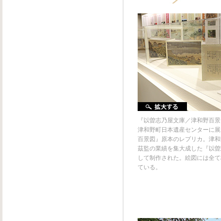
『以曽志乃屋文庫／津和野百景
津和野町日本遺産センターに展
百景図』原本のレプリカ。津和
茲監の業績を集大成した『以曽
して制作された。絵図には全て
ている。