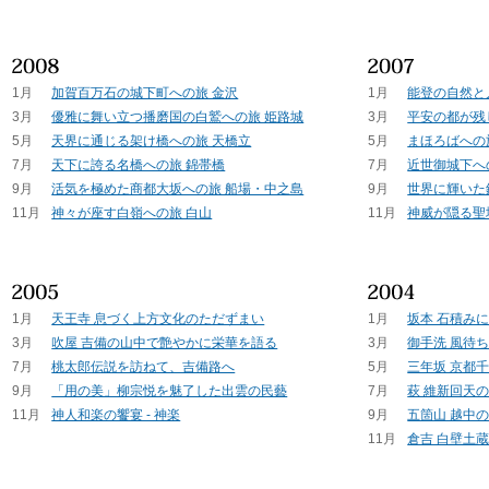
1月
加賀百万石の城下町への旅 金沢
1月
能登の自然と
3月
優雅に舞い立つ播磨国の白鷲への旅 姫路城
3月
平安の都が残
5月
天界に通じる架け橋への旅 天橋立
5月
まほろばへの
7月
天下に誇る名橋への旅 錦帯橋
7月
近世御城下へ
9月
活気を極めた商都大坂への旅 船場・中之島
9月
世界に輝いた
11月
神々が座す白嶺への旅 白山
11月
神威が隠る聖
1月
天王寺 息づく上方文化のただずまい
1月
坂本 石積み
3月
吹屋 吉備の山中で艶やかに栄華を語る
3月
御手洗 風待
7月
桃太郎伝説を訪ねて、吉備路へ
5月
三年坂 京都
9月
「用の美」柳宗悦を魅了した出雲の民藝
7月
萩 維新回天
11月
神人和楽の饗宴 - 神楽
9月
五箇山 越中
11月
倉吉 白壁土