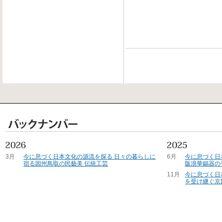
3月
今に息づく日本文化の源流を探る 日々の暮らしに
6月
今に息づく日
宿る因州鳥取の民藝美 伝統工芸
阪浪華錫器の
11月
今に息づく日
を受け継ぐ京