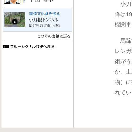
小刀根
降は1
機関車
馬蹄型
レンガ
術がう
か、土
物）に
れてい