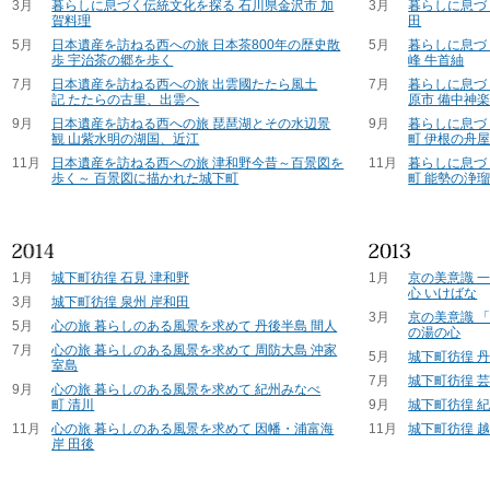
3月
暮らしに息づく伝統文化を探る 石川県金沢市 加
3月
暮らしに息づ
賀料理
田
5月
日本遺産を訪ねる西への旅 日本茶800年の歴史散
5月
暮らしに息づ
歩 宇治茶の郷を歩く
峰 牛首紬
7月
日本遺産を訪ねる西への旅 出雲國たたら風土
7月
暮らしに息づ
記 たたらの古里、出雲へ
原市 備中神
9月
日本遺産を訪ねる西への旅 琵琶湖とその水辺景
9月
暮らしに息づ
観 山紫水明の湖国、近江
町 伊根の舟
11月
日本遺産を訪ねる西への旅 津和野今昔～百景図を
11月
暮らしに息づ
歩く～ 百景図に描かれた城下町
町 能勢の浄
1月
城下町彷徨 石見 津和野
1月
京の美意識 
心 いけばな
3月
城下町彷徨 泉州 岸和田
3月
京の美意識 
5月
心の旅 暮らしのある風景を求めて 丹後半島 間人
の湯の心
7月
心の旅 暮らしのある風景を求めて 周防大島 沖家
5月
城下町彷徨 
室島
7月
城下町彷徨 芸
9月
心の旅 暮らしのある風景を求めて 紀州みなべ
町 清川
9月
城下町彷徨 紀
11月
心の旅 暮らしのある風景を求めて 因幡・浦富海
11月
城下町彷徨 越
岸 田後