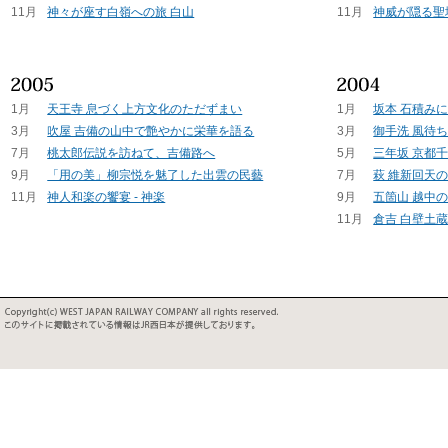
11月
神々が座す白嶺への旅 白山
11月
神威が隠る聖
1月
天王寺 息づく上方文化のただずまい
1月
坂本 石積み
3月
吹屋 吉備の山中で艶やかに栄華を語る
3月
御手洗 風待
7月
桃太郎伝説を訪ねて、吉備路へ
5月
三年坂 京都
9月
「用の美」柳宗悦を魅了した出雲の民藝
7月
萩 維新回天
11月
神人和楽の饗宴 - 神楽
9月
五箇山 越中
11月
倉吉 白壁土