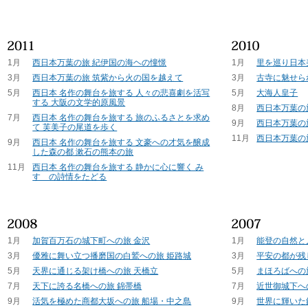
1月
西日本万葉の旅 紀伊国の海ヘの憧憬
1月
里を巡り日本
3月
西日本万葉の旅 筑紫から火の国を越えて
3月
古寺に魅せら
5月
西日本 名作の舞台を旅する 人々の悲喜劇を活写
5月
大海人皇子
する 大阪の文学的原風景
8月
西日本万葉の
7月
西日本 名作の舞台を旅する 旅のふるさとを求め
9月
西日本万葉の
て 芙美子の尾道を歩く
11月
西日本万葉の
9月
西日本 名作の舞台を旅する 文豪への才気を醸成
した森の都 漱石の熊本の旅
11月
西日本 名作の舞台を旅する 静かに心に響く み
すゞの詩情をたどる
1月
加賀百万石の城下町への旅 金沢
1月
能登の自然と
3月
優雅に舞い立つ播磨国の白鷲への旅 姫路城
3月
平安の都が残
5月
天界に通じる架け橋への旅 天橋立
5月
まほろばへの
7月
天下に誇る名橋への旅 錦帯橋
7月
近世御城下へ
9月
活気を極めた商都大坂への旅 船場・中之島
9月
世界に輝いた