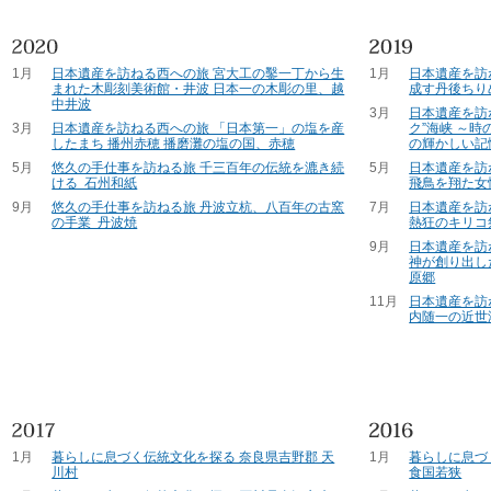
1月
日本遺産を訪ねる西への旅 宮大工の鑿一丁から生
1月
日本遺産を訪
まれた木彫刻美術館・井波 日本一の木彫の里、越
成す丹後ちり
中井波
3月
日本遺産を訪
3月
日本遺産を訪ねる西への旅 「日本第一」の塩を産
ク”海峡 ～
したまち 播州赤穂 播磨灘の塩の国、赤穂
の輝かしい記
5月
悠久の手仕事を訪ねる旅 千三百年の伝統を漉き続
5月
日本遺産を訪
ける 石州和紙
飛鳥を翔た女
9月
悠久の手仕事を訪ねる旅 丹波立杭、八百年の古窯
7月
日本遺産を訪
の手業 丹波焼
熱狂のキリコ
9月
日本遺産を訪
神が創り出し
原郷
11月
日本遺産を訪
内随一の近世
1月
暮らしに息づく伝統文化を探る 奈良県吉野郡 天
1月
暮らしに息づ
川村
食国若狭