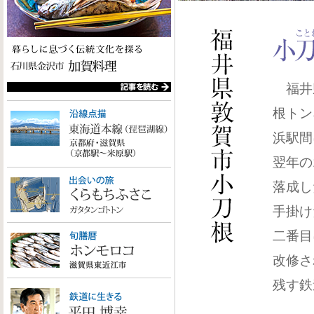
福井
根トン
浜駅間
翌年の
落成し
手掛け
二番目
改修さ
残す鉄