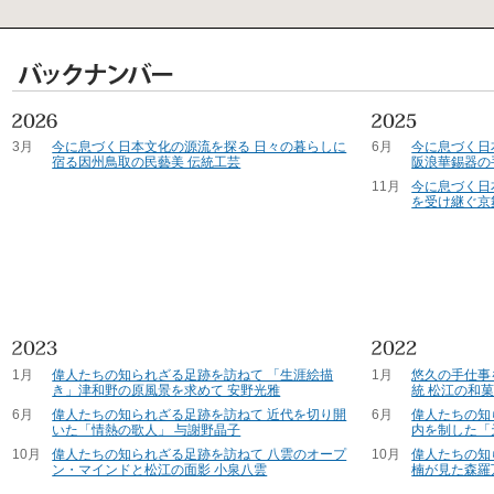
3月
今に息づく日本文化の源流を探る 日々の暮らしに
6月
今に息づく日
宿る因州鳥取の民藝美 伝統工芸
阪浪華錫器の
11月
今に息づく日
を受け継ぐ京
1月
偉人たちの知られざる足跡を訪ねて 「生涯絵描
1月
悠久の手仕事
き」津和野の原風景を求めて 安野光雅
統 松江の和
6月
偉人たちの知られざる足跡を訪ねて 近代を切り開
6月
偉人たちの知
いた「情熱の歌人」 与謝野晶子
内を制した「
10月
偉人たちの知られざる足跡を訪ねて 八雲のオープ
10月
偉人たちの知
ン・マインドと松江の面影 小泉八雲
楠が見た森羅