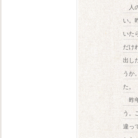
人の
い。
いた
だけ
出し
うか
た。
昨年
う。
違っ