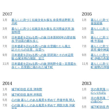
1月
暮らしに息づく伝統文化を探る 奈良県吉野郡 天
1月
暮らしに息づ
川村
食国若狭
3月
暮らしに息づく伝統文化を探る 石川県金沢市 加
3月
暮らしに息づ
賀料理
田
5月
日本遺産を訪ねる西への旅 日本茶800年の歴史散
5月
暮らしに息づ
歩 宇治茶の郷を歩く
峰 牛首紬
7月
日本遺産を訪ねる西への旅 出雲國たたら風土
7月
暮らしに息づ
記 たたらの古里、出雲へ
原市 備中神
9月
日本遺産を訪ねる西への旅 琵琶湖とその水辺景
9月
暮らしに息づ
観 山紫水明の湖国、近江
町 伊根の舟
11月
日本遺産を訪ねる西への旅 津和野今昔～百景図を
11月
暮らしに息づ
歩く～ 百景図に描かれた城下町
町 能勢の浄
1月
城下町彷徨 石見 津和野
1月
京の美意識 
心 いけばな
3月
城下町彷徨 泉州 岸和田
3月
京の美意識 
5月
心の旅 暮らしのある風景を求めて 丹後半島 間人
の湯の心
7月
心の旅 暮らしのある風景を求めて 周防大島 沖家
5月
城下町彷徨 
室島