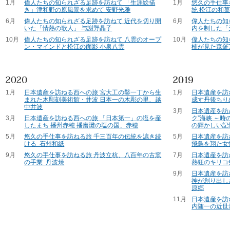
1月
偉人たちの知られざる足跡を訪ねて 「生涯絵描
1月
悠久の手仕事
き」津和野の原風景を求めて 安野光雅
統 松江の和
6月
偉人たちの知られざる足跡を訪ねて 近代を切り開
6月
偉人たちの知
いた「情熱の歌人」 与謝野晶子
内を制した「
10月
偉人たちの知られざる足跡を訪ねて 八雲のオープ
10月
偉人たちの知
ン・マインドと松江の面影 小泉八雲
楠が見た森羅
1月
日本遺産を訪ねる西への旅 宮大工の鑿一丁から生
1月
日本遺産を訪
まれた木彫刻美術館・井波 日本一の木彫の里、越
成す丹後ちり
中井波
3月
日本遺産を訪
3月
日本遺産を訪ねる西への旅 「日本第一」の塩を産
ク”海峡 ～
したまち 播州赤穂 播磨灘の塩の国、赤穂
の輝かしい記
5月
悠久の手仕事を訪ねる旅 千三百年の伝統を漉き続
5月
日本遺産を訪
ける 石州和紙
飛鳥を翔た女
9月
悠久の手仕事を訪ねる旅 丹波立杭、八百年の古窯
7月
日本遺産を訪
の手業 丹波焼
熱狂のキリコ
9月
日本遺産を訪
神が創り出し
原郷
11月
日本遺産を訪
内随一の近世