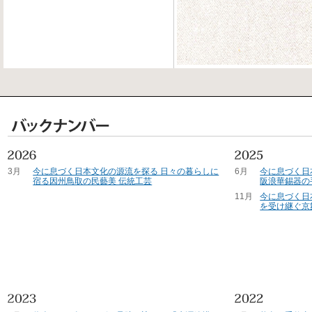
3月
今に息づく日本文化の源流を探る 日々の暮らしに
6月
今に息づく日
宿る因州鳥取の民藝美 伝統工芸
阪浪華錫器の
11月
今に息づく日
を受け継ぐ京