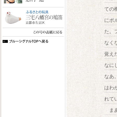
ての
にポ
た。
なく
覚え
なに
なあ
はわ
れて
まあ