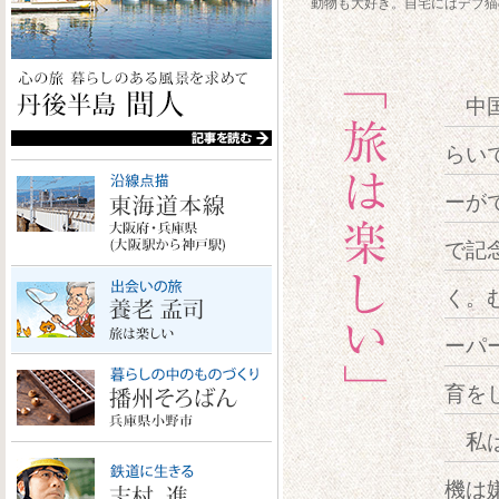
動物も大好き。自宅にはデブ猫
中国
らい
ーが
で記
く。
ーパ
育を
私は
機は