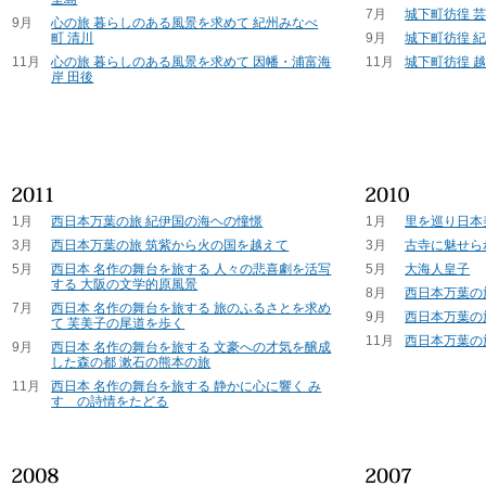
7月
城下町彷徨 芸
9月
心の旅 暮らしのある風景を求めて 紀州みなべ
町 清川
9月
城下町彷徨 紀
11月
心の旅 暮らしのある風景を求めて 因幡・浦富海
11月
城下町彷徨 越
岸 田後
1月
西日本万葉の旅 紀伊国の海ヘの憧憬
1月
里を巡り日本
3月
西日本万葉の旅 筑紫から火の国を越えて
3月
古寺に魅せら
5月
西日本 名作の舞台を旅する 人々の悲喜劇を活写
5月
大海人皇子
する 大阪の文学的原風景
8月
西日本万葉の
7月
西日本 名作の舞台を旅する 旅のふるさとを求め
9月
西日本万葉の
て 芙美子の尾道を歩く
11月
西日本万葉の
9月
西日本 名作の舞台を旅する 文豪への才気を醸成
した森の都 漱石の熊本の旅
11月
西日本 名作の舞台を旅する 静かに心に響く み
すゞの詩情をたどる