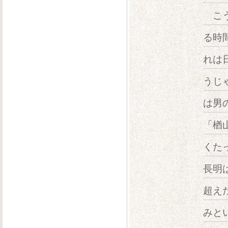
こう
る時
れは
うじ
は男
「楢
くた
長明
超え
みと