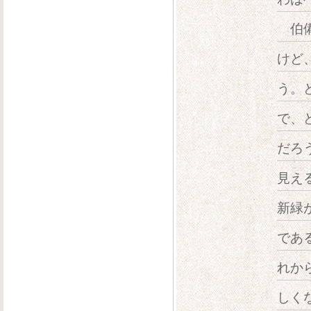
伯備
けど
う。
で、
だろ
見え
新緑
であ
れか
しく