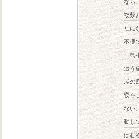
なら
複数
社に
不便
島根
遭う
屋の
寝を
ない
動し
はむ