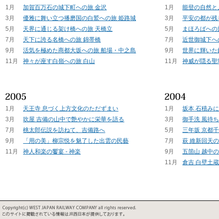
1月
加賀百万石の城下町への旅 金沢
1月
能登の自然と
3月
優雅に舞い立つ播磨国の白鷲への旅 姫路城
3月
平安の都が残
5月
天界に通じる架け橋への旅 天橋立
5月
まほろばへの
7月
天下に誇る名橋への旅 錦帯橋
7月
近世御城下へ
9月
活気を極めた商都大坂への旅 船場・中之島
9月
世界に輝いた
11月
神々が座す白嶺への旅 白山
11月
神威が隠る聖
1月
天王寺 息づく上方文化のただずまい
1月
坂本 石積み
3月
吹屋 吉備の山中で艶やかに栄華を語る
3月
御手洗 風待
7月
桃太郎伝説を訪ねて、吉備路へ
5月
三年坂 京都
9月
「用の美」柳宗悦を魅了した出雲の民藝
7月
萩 維新回天
11月
神人和楽の饗宴 - 神楽
9月
五箇山 越中
11月
倉吉 白壁土