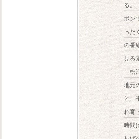
る。
ボン
った
の番
見る
松江
地元
と、
れ育
時間
わば