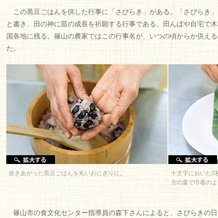
この黒豆ごはんを供した行事に「さびらき」がある。「さびらき」
と書き、田の神に苗の成長を祈願する行事である。田んぼや自宅で木
国各地に残る。篠山の農家ではこの行事名が、いつの頃からか供える
た。
炊きあがった黒豆ごはんを丸いおにぎりに。
十文字においた2
方の葉で巾着のよ
篠山市の食文化センター指導員の森下さんによると、さびらきの日