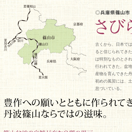
古くから、日本で
ると信じられてき
は特別なものとさ
行われてきた。盆
産物を育んできた
初めの風習には、
息づいている。