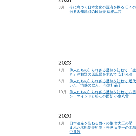
3月
今に息づく日本文化の源流を探る 日々
宿る因州鳥取の民藝美 伝統工芸
1月
偉人たちの知られざる足跡を訪ねて 「
き」津和野の原風景を求めて 安野光雅
6月
偉人たちの知られざる足跡を訪ねて 近
いた「情熱の歌人」 与謝野晶子
10月
偉人たちの知られざる足跡を訪ねて 八
ン・マインドと松江の面影 小泉八雲
1月
日本遺産を訪ねる西への旅 宮大工の鑿
まれた木彫刻美術館・井波 日本一の木
中井波