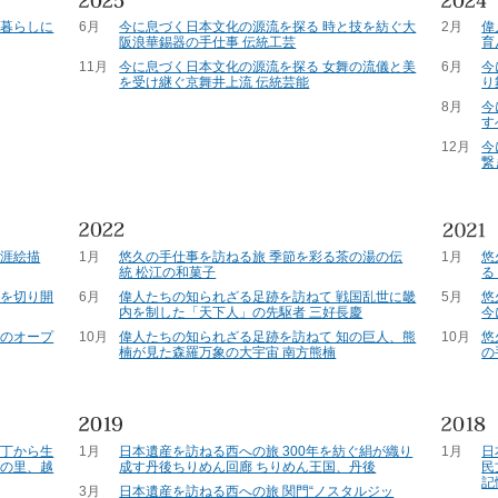
の暮らしに
6月
今に息づく日本文化の源流を探る 時と技を紡ぐ大
2月
偉
阪浪華錫器の手仕事 伝統工芸
育
11月
今に息づく日本文化の源流を探る 女舞の流儀と美
6月
今
を受け継ぐ京舞井上流 伝統芸能
り
8月
今
す
12月
今
繋
生涯絵描
1月
悠久の手仕事を訪ねる旅 季節を彩る茶の湯の伝
1月
悠
統 松江の和菓子
る
代を切り開
6月
偉人たちの知られざる足跡を訪ねて 戦国乱世に畿
5月
悠
内を制した「天下人」の先駆者 三好長慶
今
雲のオープ
10月
偉人たちの知られざる足跡を訪ねて 知の巨人、熊
10月
悠
楠が見た森羅万象の大宇宙 南方熊楠
の
一丁から生
1月
日本遺産を訪ねる西への旅 300年を紡ぐ絹が織り
1月
日
彫の里、越
成す丹後ちりめん回廊 ちりめん王国、丹後
民
記
3月
日本遺産を訪ねる西への旅 関門“ノスタルジッ