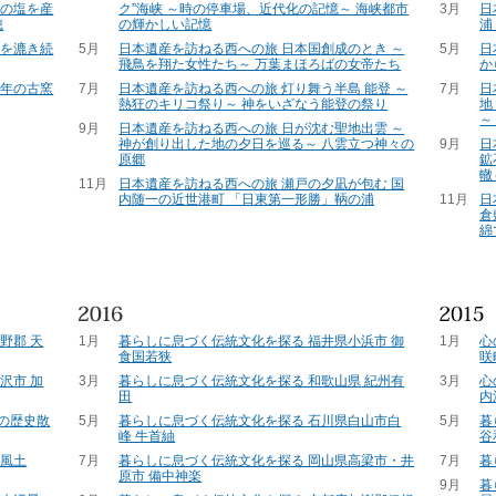
」の塩を産
ク”海峡 ～時の停車場、近代化の記憶～ 海峡都市
3月
日
穂
の輝かしい記憶
浦
統を漉き続
5月
日本遺産を訪ねる西への旅 日本国創成のとき ～
5月
日
飛鳥を翔た女性たち～ 万葉まほろばの女帝たち
か
百年の古窯
7月
日本遺産を訪ねる西への旅 灯り舞う半島 能登 ～
7月
日
熱狂のキリコ祭り～ 神をいざなう能登の祭り
地
～
9月
日本遺産を訪ねる西への旅 日が沈む聖地出雲 ～
神が創り出した地の夕日を巡る～ 八雲立つ神々の
9月
日
原郷
鉱
轍
11月
日本遺産を訪ねる西への旅 瀬戸の夕凪が包む 国
内随一の近世港町 「日東第一形勝」鞆の浦
11月
日
倉
綿
野郡 天
1月
暮らしに息づく伝統文化を探る 福井県小浜市 御
1月
心
食国若狭
咲
沢市 加
3月
暮らしに息づく伝統文化を探る 和歌山県 紀州有
3月
心
田
内
年の歴史散
5月
暮らしに息づく伝統文化を探る 石川県白山市白
5月
暮
峰 牛首紬
谷
ら風土
7月
暮らしに息づく伝統文化を探る 岡山県高梁市・井
7月
暮
原市 備中神楽
9月
暮