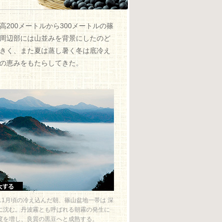
00メートルから300メートルの篠
周辺部には山並みを背景にしたのど
きく、また夏は蒸し暑く冬は底冷え
の恵みをもたらしてきた。
ら11月頃の冷え込んだ朝、篠山盆地一帯は 深
に沈む。丹波霧とも呼ばれる朝霧の発生に
度を増し、良質の黒豆へと成熟する。