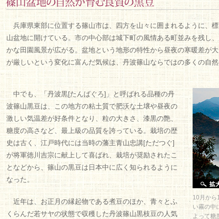
兵庫県東部に位置する篠山市は、四方を山々に囲まれるように、標高2
山盆地に開けている。市の中心部は城下町の風情ある町並みを残し、
かな田園風景が広がる。盆地という地形の特性から昼夜の寒暖差が大
が厳しいという変化に富んだ気候は、丹波篠山ならではの多くの自然
中でも、「丹波黒[たんばぐろ]」と呼ばれる品種の丹
波篠山黒豆は、この地方の粘土質で肥沃な土壌や昼夜の
激しい気温差が好条件となり、粒の大きさ、漆黒の艶、
糖度の高さなど、最上級の品質を誇っている。栽培の歴
史は古く、江戸時代には当時の藩主青山忠講[ただつぐ]
が将軍徳川吉宗に献上して喜ばれ、栽培が奨励されたこ
となどから、篠山の黒豆は日本中に広く知られるように
なった。
10月か
近年は、お正月の縁起物である煮豆のほか、青々とふ
い霧の中
くらんだ若サヤの状態で収穫した丹波篠山黒枝豆の人気
よって糖