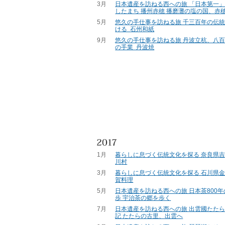
3月
日本遺産を訪ねる西への旅 「日本第一
したまち 播州赤穂 播磨灘の塩の国、赤
5月
悠久の手仕事を訪ねる旅 千三百年の伝
ける 石州和紙
9月
悠久の手仕事を訪ねる旅 丹波立杭、八
の手業 丹波焼
1月
暮らしに息づく伝統文化を探る 奈良県吉
川村
3月
暮らしに息づく伝統文化を探る 石川県金
賀料理
5月
日本遺産を訪ねる西への旅 日本茶800
歩 宇治茶の郷を歩く
7月
日本遺産を訪ねる西への旅 出雲國たた
記 たたらの古里、出雲へ