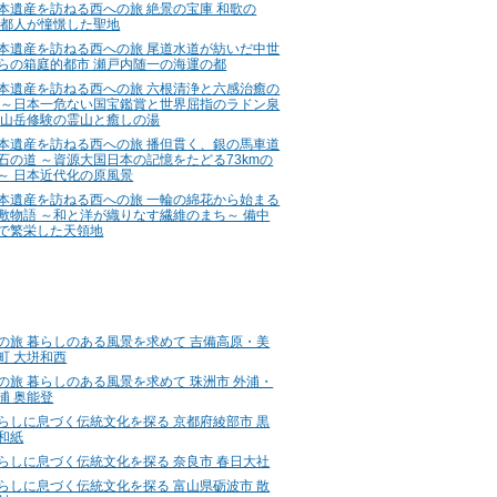
本遺産を訪ねる西への旅 絶景の宝庫 和歌の
 都人が憧憬した聖地
本遺産を訪ねる西への旅 尾道水道が紡いだ中世
らの箱庭的都市 瀬戸内随一の海運の都
本遺産を訪ねる西への旅 六根清浄と六感治癒の
 ～日本一危ない国宝鑑賞と世界屈指のラドン泉
 山岳修験の霊山と癒しの湯
本遺産を訪ねる西への旅 播但貫く、銀の馬車道
石の道 ～資源大国日本の記憶をたどる73kmの
～ 日本近代化の原風景
本遺産を訪ねる西への旅 一輪の綿花から始まる
敷物語 ～和と洋が織りなす繊維のまち～ 備中
で繁栄した天領地
の旅 暮らしのある風景を求めて 吉備高原・美
町 大垪和西
の旅 暮らしのある風景を求めて 珠洲市 外浦・
浦 奥能登
らしに息づく伝統文化を探る 京都府綾部市 黒
和紙
らしに息づく伝統文化を探る 奈良市 春日大社
らしに息づく伝統文化を探る 富山県砺波市 散