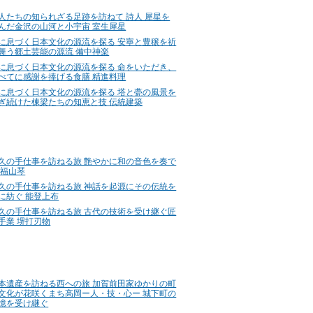
人たちの知られざる足跡を訪ねて 詩人 犀星を
んだ金沢の山河と小宇宙 室生犀星
に息づく日本文化の源流を探る 安寧と豊穣を祈
舞う郷土芸能の源流 備中神楽
に息づく日本文化の源流を探る 命をいただき、
べてに感謝を捧げる食膳 精進料理
に息づく日本文化の源流を探る 塔と甍の風景を
ぎ続けた棟梁たちの知恵と技 伝統建築
久の手仕事を訪ねる旅 艶やかに和の音色を奏で
 福山琴
久の手仕事を訪ねる旅 神話を起源にその伝統を
に紡ぐ 能登上布
久の手仕事を訪ねる旅 古代の技術を受け継ぐ匠
手業 堺打刃物
本遺産を訪ねる西への旅 加賀前田家ゆかりの町
文化が花咲くまち高岡ー人・技・心ー 城下町の
憶を受け継ぐ