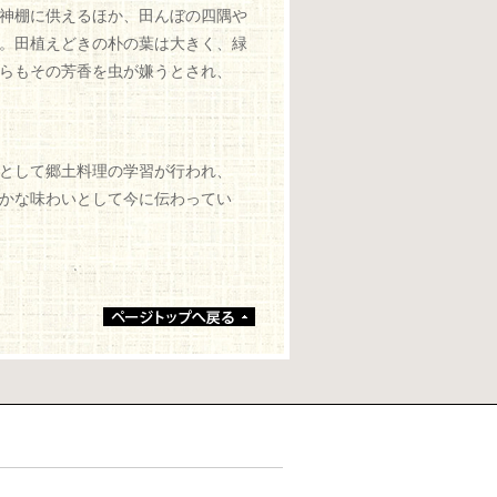
神棚に供えるほか、田んぼの四隅や
。田植えどきの朴の葉は大きく、緑
らもその芳香を虫が嫌うとされ、
として郷土料理の学習が行われ、
かな味わいとして今に伝わってい