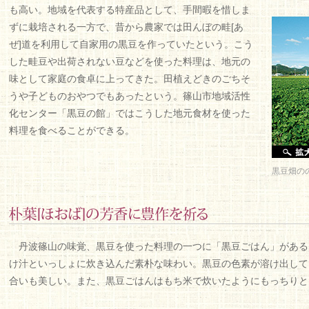
も高い。地域を代表する特産品として、手間暇を惜しま
ずに栽培される一方で、昔から農家では田んぼの畦[あ
ぜ]道を利用して自家用の黒豆を作っていたという。こう
した畦豆や出荷されない豆などを使った料理は、地元の
味として家庭の食卓に上ってきた。田植えどきのごちそ
うや子どものおやつでもあったという。篠山市地域活性
化センター「黒豆の館」ではこうした地元食材を使った
料理を食べることができる。
黒豆畑の
丹波篠山の味覚、黒豆を使った料理の一つに「黒豆ごはん」がある
け汁といっしょに炊き込んだ素朴な味わい。黒豆の色素が溶け出して
合いも美しい。また、黒豆ごはんはもち米で炊いたようにもっちりと