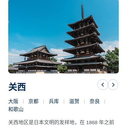
关西
大阪
京都
兵库
滋贺
奈良
鸟
和歌山
山
关西地区是日本文明的发祥地，在 1868 年之前
起