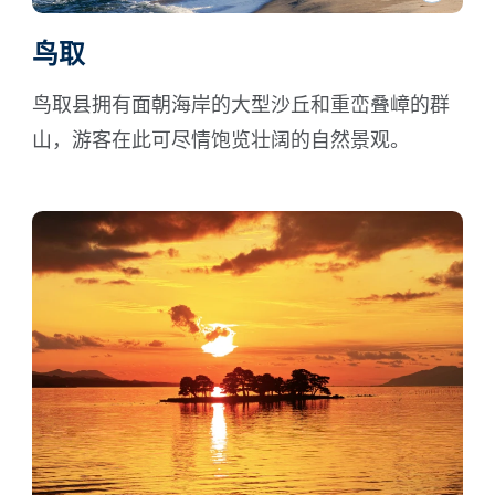
鸟取
鸟取县拥有面朝海岸的大型沙丘和重峦叠嶂的群
山，游客在此可尽情饱览壮阔的自然景观。