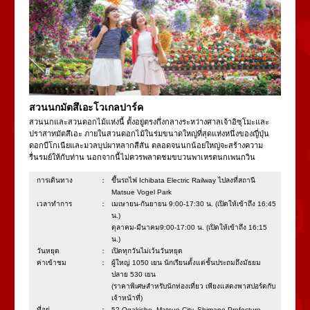
สวนนกมัตสึเอะโวเกลปาร์ค
สวนนกและสวนดอกไม้แห่งนี้ ตั้งอยู่ตรงกึ่งกลางระหว่างศาลเจ้าอิซุโมะและ
ปราสาทมัตสึเอะ ภายในสวนดอกไม้ในร่มขนาดใหญ่ที่สุดแห่งหนึ่งของญี่ปุ่น
ดอกบีโกเนียและมวลบุปผาหลากสีสัน ตลอดจนนกน้อยใหญ่จะสร้างความ
รื่นรมย์ให้กับท่าน นอกจากนี้ไม่ควรพลาดชมขบวนพาเหรดนกเพนกวิน
การเดินทาง：
ขึ้นรถไฟ Ichibata Electric Railway ไปลงที่สถานี
Matsue Vogel Park
เวลาทำการ：
เมเษายน-กันยายน 9:00-17:30 น. (เปิดให้เข้าถึง 16:45
น.)
ตุลาคม-มีนาคม9:00-17:00 น. (เปิดให้เข้าถึง 16:15
น.)
วันหยุด：
เปิดทุกวันไม่เว้นวันหยุด
ค่าเข้าชม：
ผู้ใหญ่ 1050 เยน นักเรียนตั้งแต่ชั้นประถมถึงมัธยม
ปลาย 530 เยน
(ราคาพิเศษสำหรับนักท่องเที่ยว เพียงแสดงพาสปอร์ตกับ
เจ้าหน้าที่)
ที่อยู่：
52 Ogakicho, Matsue City, Shimane Prefecture