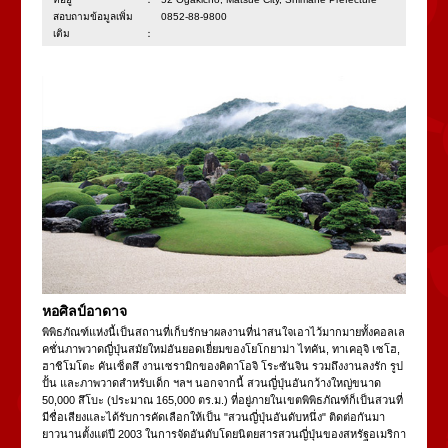
สอบถามข้อมูลเพิ่ม
0852-88-9800
เติม：
หอศิลป์อาดาจ
พิพิธภัณฑ์แห่งนี้เป็นสถานที่เก็บรักษาผลงานที่น่าสนใจเอาไว้มากมายทั้งคอลเล
คชั่นภาพวาดญี่ปุ่นสมัยใหม่อันยอดเยี่ยมของโยโกยาม่า ไทคัน, ทาเคอุจิ เซโฮ,
ฮาชิโมโตะ คันเซ็ตสึ งานเซรามิกของคิตาโอจิ โระซันจิน รวมถึงงานลงรัก รูป
ปั้น และภาพวาดสำหรับเด็ก ฯลฯ นอกจากนี้ สวนญี่ปุ่นอันกว้างใหญ่ขนาด
50,000 สึโบะ (ประมาณ 165,000 ตร.ม.) ที่อยู่ภายในเขตพิพิธภัณฑ์ก็เป็นสวนที่
มีชื่อเสียงและได้รับการคัดเลือกให้เป็น "สวนญี่ปุ่นอันดับหนึ่ง" ติดต่อกันมา
ยาวนานตั้งแต่ปี 2003 ในการจัดอันดับโดยนิตยสารสวนญี่ปุ่นของสหรัฐอเมริกา