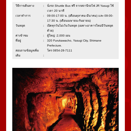
วิธีการเดินทาง：
นั่งรถ Shuttle Bus ฟรี จากสถานีรถไฟ JR Yasugi ใช้
เวลา 20 นาที
เวลาทำการ：
09:00-17:00 น. (เดือนตุลาคม-มีนาคม) และ 09:00-
17:30 น. (เดือนเมษายน-กันยายน)
วันหยุด：
เปิดทุกวันไม่เว้นวันหยุด (เฉพาะอาคารใหม่มีวันหยุด
ด้วย)
ค่าเข้าชม：
ผู้ใหญ่ :2,000 เยน
ที่อยู่：
320 Furukawacho, Yasugi City, Shimane
Prefecture.
สอบถามข้อมูลเพิ่ม
โทร 0854-28-7111
เติม：