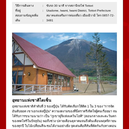
วิธีการเดินทาง：
ขับรถ 30 นาที จากสถานีรถไฟ Tottori
ที่อยู่：
Uradome, Iwami, Iwami District, Tottori Prefecture
สอบถามข้อมูลเพิ่ม
สมาคมส่งเสริมการท่องเที่ยว เมืองอิวามิ โทร 0857-72-
เติม：
3481
อุทยานแห่งชาติไดเซ็น
อุทยานแห่งชาติลำดับที่ 3 ของญี่ปุ่น ได้รับคัดเลือกให้ติด 1 ใน 3 ของ "การจัด
อันดับยอด เขาเอกแห่งญี่ปุ่น" ความงดงามของที่นี่ตราตรึงจิตใจผู้คนเรื่อยมา จน
ได้รับการขนานนามว่า เป็น "ภูเขาฟูจิแห่งแคว้นโฮคิ" (ตอนกลางและตะวันตก
ของทตโทริในปัจจุบัน) พอถึงช่วง ปลายเดือนตุลาคมจนถึงต้นเดือนพฤศจิกายน
ของทุกปี ใบไม้เปลี่ยนสีจะชมได้งามอย่างยิ่ง จุดเด่นคือสีสันที่ตัดกันกับทางตอน