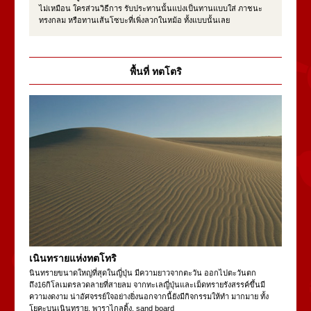
ไม่เหมือน ใครส่วนวิธีการ รับประทานนั้นแบ่งเป็นทานแบบใส่ ภาชนะ
ทรงกลม หรือทานเส้นโซบะที่เพิ่งลวกในหม้อ ทั้งแบบนั้นเลย
พื้นที่ ทตโตริ
เนินทรายแห่งทตโทริ
นินทรายขนาดใหญ่ที่สุดในญี่ปุ่น มีความยาวจากตะวัน ออกไปตะวันตก
ถึง16กิโลเมตรลวดลายที่สายลม จากทะเลญี่ปุ่นและเม็ดทรายรังสรรค์ขึ้นมี
ความงดงาม น่าอัศจรรย์ใจอย่างยิ่งนอกจากนี้ยังมีกิจกรรมให้ทำ มากมาย ทั้ง
โยคะบนเนินทราย, พาราไกลดิ้ง, sand board