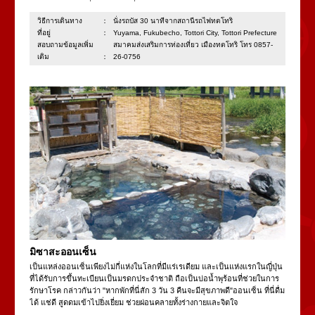
วิธีการเดินทาง：
นั่งรถบัส 30 นาทีจากสถานีรถไฟทตโทริ
ที่อยู่：
Yuyama, Fukubecho, Tottori City, Tottori Prefecture
สอบถามข้อมูลเพิ่ม
สมาคมส่งเสริมการท่องเที่ยว เมืองทตโทริ โทร 0857-
เติม：
26-0756
มิซาสะออนเซ็น
เป็นแหล่งออนเซ็นเพียงไม่กี่แห่งในโลกที่มีแร่เรเดียม และเป็นแห่งแรกในญี่ปุ่น
ที่ได้รับการขึ้นทะเบียนเป็นมรดกประจำชาติ ถือเป็นบ่อน้ำพุร้อนที่ช่วยในการ
รักษาโรค กล่าวกันว่า "หากพักที่นี่สัก 3 วัน 3 คืนจะมีสุขภาพดี"ออนเซ็น ที่นี่ดื่ม
ได้ แช่ดี สูดดมเข้าไปยิ่งเยี่ยม ช่วยผ่อนคลายทั้งร่างกายและจิตใจ