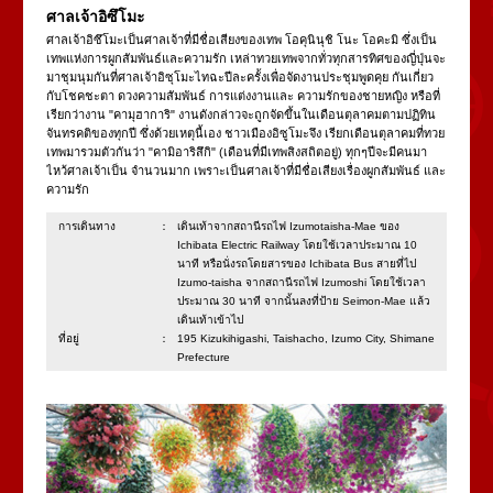
ศาลเจ้าอิซึโมะ
ศาลเจ้าอิซึโมะเป็นศาลเจ้าที่มีชื่อเสียงของเทพ โอคุนินุชิ โนะ โอคะมิ ซึ่งเป็น
เทพแห่งการผูกสัมพันธ์และความรัก เหล่าทวยเทพจากทั่วทุกสารทิศของญี่ปุ่นจะ
มาชุมนุมกันที่ศาลเจ้าอิซุโมะไทฉะปีละครั้งเพื่อจัดงานประชุมพูดคุย กันเกี่ยว
กับโชคชะตา ดวงความสัมพันธ์ การแต่งงานและ ความรักของชายหญิง หรือที่
เรียกว่างาน "คามุฮาการิ" งานดังกล่าวจะถูกจัดขึ้นในเดือนตุลาคมตามปฏิทิน
จันทรคติของทุกปี ซึ่งด้วยเหตุนี้เอง ชาวเมืองอิซูโมะจึง เรียกเดือนตุลาคมที่ทวย
เทพมารวมตัวกันว่า "คามิอาริสึกิ" (เดือนที่มีเทพสิงสถิตอยู่) ทุกๆปีจะมีคนมา
ไหว้ศาลเจ้าเป็น จำนวนมาก เพราะเป็นศาลเจ้าที่มีชื่อเสียงเรื่องผูกสัมพันธ์ และ
ความรัก
การเดินทาง：
เดินเท้าจากสถานีรถไฟ Izumotaisha-Mae ของ
Ichibata Electric Railway โดยใช้เวลาประมาณ 10
นาที หรือนั่งรถโดยสารของ Ichibata Bus สายที่ไป
Izumo-taisha จากสถานีรถไฟ Izumoshi โดยใช้เวลา
ประมาณ 30 นาที จากนั้นลงที่ป้าย Seimon-Mae แล้ว
เดินเท้าเข้าไป
ที่อยู่：
195 Kizukihigashi, Taishacho, Izumo City, Shimane
Prefecture