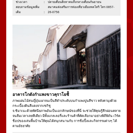
ช่วงเวลา：
ปลายเดือนสิงหาคมถึงกลางเดือนกันยายน
สอบถามข้อมูลเพิ่ม
สมาคมส่งเสริมการท่องเที่ยวเมืองทตโทริ โทร 0857-
เติม：
26-0756
อาคารโกดังกำแพงขาวคุราโยชิิ
ภาพแผ่นไม้สนญี่ปุ่นเผาจนเป็นสีดำประดับบนกำแพงปูนสีขาว หลังคามุงด้วย
กระเบื้องดินสีแดงจากเซกิชู
จ.ชิมาเนะด้วยทัศนียภาพอันเป็นเอกลักษณ์ของที่นี่ จะช่วยให้คุณรู้สึกผ่อนคลาย
จนลืมเวลาเลยทีเดียว มีทั้งแกลเลอรี่และร้านค้าที่คัดเลือกมาอย่างพิถีพิถัน เวิร์ค
ช็อปของเล่นพื้นบ้านให้คุณได้สนุกสนานกับ การช็อปิ้งและกิจกรรมต่างๆ ได้
ตามอัธยาศัย