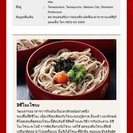
เซน
ที่อยู่：
Tamatsukuri, Tamayucho, Matsue City, Shimane
Prefecture
ข้อมูลเพิ่มเติม：
สมาคมส่งเสริมการท่องเที่ยวมัตสึเอะสาขาทามะทสึคุริ
ออนเซ็น โทร 0852-62-3300
อิซึโมะโซบะ
วัฒนธรรมอาหารการกินอันเป็นเอกลักษณ์อย่างหนึ่ง
ของพื้นที่อิซึโมะ เมื่อเปรียบเทียบกับโซบะของภูมิภาค อื่นแล้ว เอกลักษณ์
ที่โดดเด่นที่สุดของโซบะนี้คือเส้นที่ มีสีคล้ำๆและวิธีการรับประทาน อิซึ
โมะโซบะจะไม่มี การคัดเลือกแป้งโซบะ แต่ใช้ ผลของต้นโซบะที่ยังมี
เปลือกติดอยู่ นำไปบดทั้งแบบ นั้นจึงได้โซบะที่มีกลิ่น หอมและมีรสสัมผัส