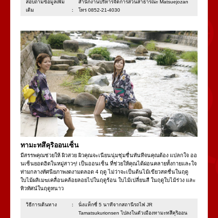
สอบถามข้อมูลเพิ่ม
สำนักงานบริหารจัดการสวนสาธารณะ Matsuejozan
เติม：
โทร 0852-21-4030
ทามะทสึคุริออนเซ็น
มีสรรพคุณช่วยให้ ผิวสวย ผิวคุณจะเนียนนุ่มชุ่มชื่นทันทีจนคุณต้อง แปลกใจ ออ
นเซ็นยอดฮิตในหมู่สาวๆ! เป็นออนเซ็น ที่ช่วยให้คุณได้ผ่อนคลายทั้งกายและใจ
ท่ามกลางทัศนียภาพงดงามตลอด 4 ฤดู ไม่ว่าจะเป็นต้นไม้เขียวสดชื่นในฤดู
ใบไม้ผลิเมฆเคลื่อนคล้อยลอยไปในฤดูร้อน ใบไม้เปลี่ยนสี ในฤดูใบไม้ร่วง และ
ทิวทัศน์ในฤดูหนาว
วิธีการเดินทาง：
นั่งแท็กซี่ 5 นาทีจากสถานีรถไฟ JR
Tamatsukurionsen ไปลงในตัวเมืองทามะทสึคุริออน