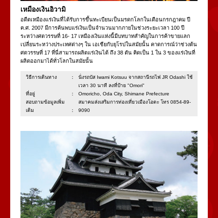
เหมืองเงินอิวามิ
อดีตเหมืองแร่เงินที่ได้รับการขึ้นทะเบียนเป็นมรดกโลกในเดือนกรกฎาคม ปี
ค.ศ. 2007 มีการค้นพบแร่เงินเป็นจำนวนมากภายในช่วงระยะเวลา 100 ปี
ระหว่างศตวรรษที่ 16- 17 เหมืองเงินแห่งนี้มีบทบาทสำคัญในการค้าขายแลก
เปลี่ยนระหว่างประเทศต่างๆ ใน เอเชียกับยุโรปในสมัยนั้น คาดการณ์ว่าช่วงต้น
ศตวรรษที่ 17 ที่นี่สามารถผลิตแร่เงินได้ ถึง 38 ตัน คิดเป็น 1 ใน 3 ของแร่เงินที่
ผลิตออกมาได้ทั่วโลกในสมัยนั้น
วิธีการเดินทาง：
นั่งรถบัส Iwami Kotsuu จากสถานีรถไฟ JR Odashi ใช้
เวลา 30 นาที ลงที่ป้าย "Omori"
ที่อยู่：
Omoricho, Oda City, Shimane Prefecture
สอบถามข้อมูลเพิ่ม
สมาคมส่งเสริมการท่องเที่ยวเมืองโอดะ โทร 0854-89-
เติม：
9090