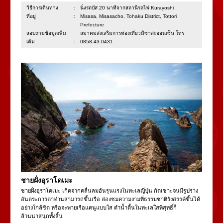
วิธีการเดินทาง：
นั่งรถบัส 20 นาทีจากสถานีรถไฟ Kurayoshi
ที่อยู่：
Misasa, Misasacho, Tohaku District, Tottori
Prefecture
สอบถามข้อมูลเพิ่ม
สมาคมส่งเสริมการท่องเที่ยวมิซาสะออนเซ็น โทร
เติม：
0858-43-0431
ชายฝั่งอุราโดเมะ
ชายฝั่งอุราโดเมะ เกิดจากคลื่นลมอันรุนแรงในทะเลญี่ปุ่น กัดเซาะจนมีรูปร่าง
อันตระการตาท่านสามารถขึ้นเรือ ล่องชมความงามที่ธรรมชาติรังสรรค์ขึ้นได้
อย่างใกล้ชิด หรือจะพายเรือแคนูแบบใส ดำน้ำตื้นในทะเลใสพิสุทธิ์ก็
ล้วนน่าสนุกทั้งสิ้น