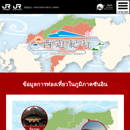
togg
navi
西遊紀行 –DISCOVER WEST JAPAN-
ข้อมูลการท่องเที่ยวในภูมิภาคซันอิน