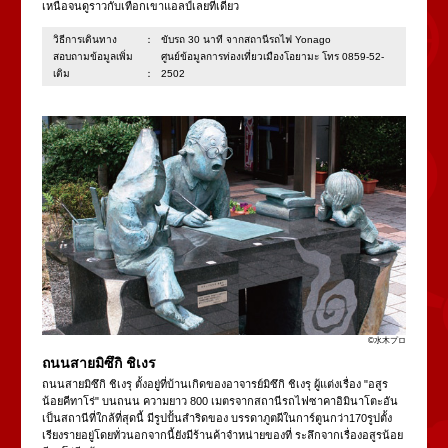
เหนือจนดูราวกับเทือกเขาแอลป์เลยทีเดียว
วิธีการเดินทาง：
ขับรถ 30 นาที จากสถานีรถไฟ Yonago
สอบถามข้อมูลเพิ่ม
ศูนย์ข้อมูลการท่องเที่ยวเมืองโอยามะ โทร 0859-52-
เติม：
2502
©水木プロ
ถนนสายมิซึกิ ชิเงร
ถนนสายมิซึกิ ชิเงรุ ตั้งอยู่ที่บ้านเกิดของอาจารย์มิซึกิ ชิเงรุ ผู้แต่งเรื่อง "อสูร
น้อยคีทาโร่" บนถนน ความยาว 800 เมตรจากสถานีรถไฟซาคาอิมินาโตะอัน
เป็นสถานีที่ใกล้ที่สุดนี้ มีรูปปั้นสำริดของ บรรดาภูตผีในการ์ตูนกว่า170รูปตั้ง
เรียงรายอยู่โดยทั่วนอกจากนี้ยังมีร้านค้าจำหน่ายของที่ ระลึกจากเรื่องอสูรน้อย