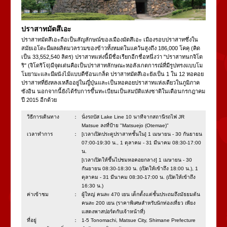
ปราสาทมัตสึเอะ
ปราสาทมัตสึเอะถือเป็นสัญลักษณ์ของเมืองมัตสึเอะ เมืองรอบปราสาทซึ่งใน
สมัยเอโดะมีผลผลิตมวลรวมของข้าวทั้งหมดในแคว้นสูงถึง 186,000 โคคุ (คิด
เป็น 33,552,540 ลิตร) ปราสาทแห่งนี้มีชื่อเรียกอีกชื่อหนึ่งว่า "ปราสาทนกจิโด
ริ" (จิโดริโจ)มีจุดเด่นคือเป็นปราสาทลักษณะหอสังเกตการณ์ที่มีรูปทรงแบบโม
โมยามะและมีผนังไม้แบบตีซ้อนเกล็ด ปราสาทมัตสึเอะยังเป็น 1 ใน 12 หอคอย
ปราสาทที่ยังหลงเหลืออยู่ในญี่ปุ่นและเป็นหอคอยปราสาทแห่งเดียวในภูมิภาค
ซังอิน นอกจากนี้ยังได้รับการขึ้นทะเบียนเป็นสมบัติแห่งชาติในเดือนกรกฎาคม
ปี 2015 อีกด้วย
วิธีการเดินทาง：
นั่งรถบัส Lake Line 10 นาทีจากสถานีรถไฟ JR
Matsue ลงที่ป้าย "Matsuejo (Otemae)"
เวลาทำการ：
[เวลาเปิดประตูปราสาทชั้นใน] 1 เมษายน - 30 กันยายน
07:00-19:30 น., 1 ตุลาคม - 31 มีนาคม 08:30-17:00
น.
[เวลาเปิดให้ขึ้นไปชมหอคอยกลาง] 1 เมษายน - 30
กันยายน 08:30-18:30 น. (เปิดให้เข้าถึง 18:00 น.), 1
ตุลาคม - 31 มีนาคม 08:30-17:00 น. (เปิดให้เข้าถึง
16:30 น.)
ค่าเข้าชม：
ผู้ใหญ่ คนละ 470 เยน เด็กตั้งแต่ชั้นประถมถึงมัธยมต้น
คนละ 200 เยน (ราคาพิเศษสำหรับนักท่องเที่ยว เพียง
แสดงพาสปอร์ตกับเจ้าหน้าที่)
ที่อยู่：
1-5 Tonomachi, Matsue City, Shimane Prefecture