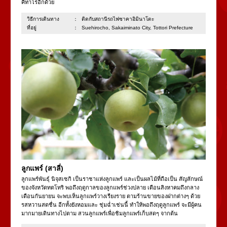
คีทาโร่อีกด้วย
วิธีการเดินทาง：
ติดกับสถานีรถไฟซาคาอิมินาโตะ
ที่อยู่：
Suehirocho, Sakaiminato City, Tottori Prefecture
ลูกแพร์ (สาลี่)
ลูกแพร์พันธุ์ นิจุสเซกิ เป็นราชาแห่งลูกแพร์ และเป็นผลไม้ที่ถือเป็น สัญลักษณ์
ของจังหวัดทตโทริ พอถึงฤดูกาลของลูกแพร์ช่วงปลาย เดือนสิงหาคมถึงกลาง
เดือนกันยายน จะพบเห็นลูกแพร์วางเรียงราย ตามร้านขายของฝากต่างๆ ด้วย
รสหวานสดชื่น อีกทั้งยังหอมและ ชุ่มฉ่ำเช่นนี้ ทำให้พอถึงฤดูลูกแพร์ จะมีผู้คน
มากมายเดินทางไปตาม สวนลูกแพร์เพื่อชิมลูกแพร์เก็บสดๆ จากต้น