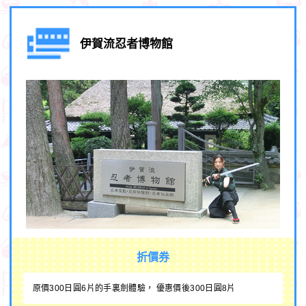
伊賀流忍者博物館
折價券
原價300日圓6片的手裏劍體驗， 優惠價後300日圓8片