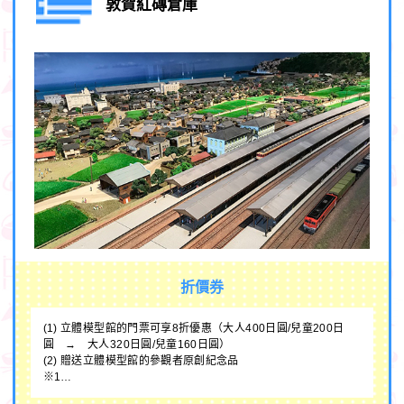
敦賀紅磚倉庫
折價券
(1) 立體模型館的門票可享8折優惠（大人400日圓/兒童200日
圓 → 大人320日圓/兒童160日圓）
(2) 贈送立體模型館的參觀者原創紀念品
※1…