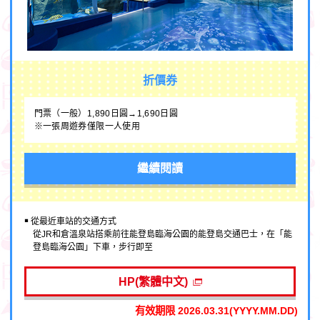
折價券
門票（一般）1,890日圓→1,690日圓
※一張周遊券僅限一人使用
繼續閱讀
￭ 從最近車站的交通方式
從JR和倉溫泉站搭乘前往能登島臨海公園的能登島交通巴士，在「能
登島臨海公園」下車，步行即至
HP(繁體中文)
有效期限 2026.03.31(YYYY.MM.DD)