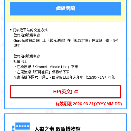
繼續閱讀
￭ 從最近車站的交通方式
敦賀站3號乘車處
Gurutto敦賀周遊巴士（觀光路線）在「紅磚倉庫」停靠站下車，步行
即至
敦賀站4號乘車處
社區巴士
・在松原線「Kirameki Minato Hall」下車
・在東浦線「紅磚倉庫」停靠站下車
※東浦線僅週六、週日、國定假日及年末年初（12/30～1/3）行駛
HP(英文)
有效期限 2026.03.31(YYYY.MM.DD)
人道之港 敦賀博物館