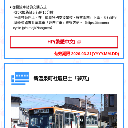
￭ 從最近車站的交通方式
·從JR姬路站步行約15分鐘
·搭乘神姬巴士，在「聽覺特別支援學校・好古園前」下車，步行即至
·騎乘姬路市共享單車「姬自行車」也很方便。（https://docomo-
cycle.jp/himeji/?lang=en）
HP(繁體中文)
有效期限 2026.03.31(YYYY.MM.DD)
新溫泉町社區巴士「夢燕」