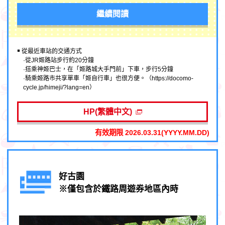
繼續閱讀
￭ 從最近車站的交通方式
·從JR姬路站步行約20分鐘
·搭乘神姬巴士，在「姬路城大手門前」下車，步行5分鐘
·騎乘姬路市共享單車「姬自行車」也很方便。（https://docomo-
cycle.jp/himeji/?lang=en）
HP(繁體中文)
有效期限 2026.03.31(YYYY.MM.DD)
好古園
※僅包含於鐵路周遊券地區內時