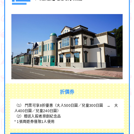
折價券
（1） 門票可享8折優惠（大人500日圓／兒童300日圓 → 大
人400日圓／兒童240日圓）
（2）贈送入館者原創紀念品
* 1張周遊券僅限1人使用