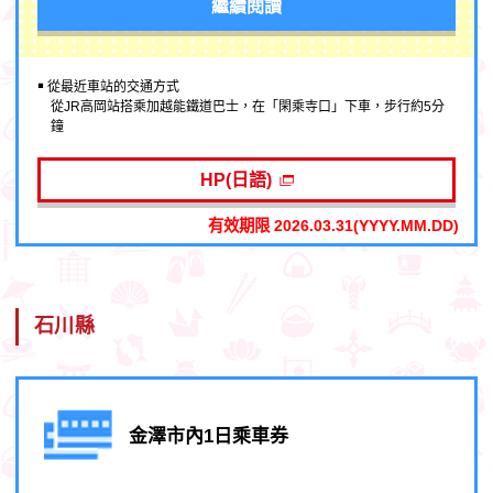
繼續閱讀
￭ 從最近車站的交通方式
從JR高岡站搭乘加越能鐵道巴士，在「閑乘寺口」下車，步行約5分
鐘
HP(日語)
有效期限 2026.03.31(YYYY.MM.DD)
石川縣
金澤市內1日乘車券