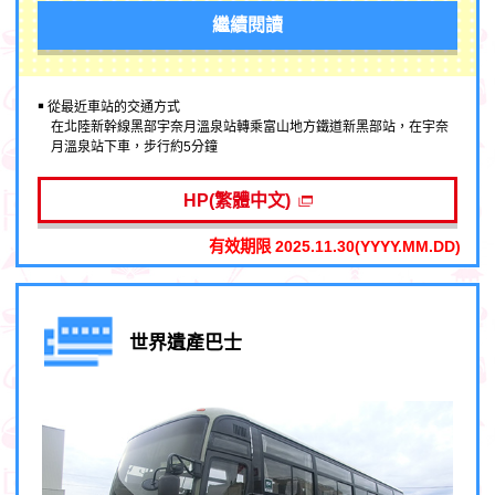
繼續閱讀
￭ 從最近車站的交通方式
在北陸新幹線黑部宇奈月溫泉站轉乘富山地方鐵道新黑部站，在宇奈
月溫泉站下車，步行約5分鐘
HP(繁體中文)
有效期限 2025.11.30(YYYY.MM.DD)
世界遺產巴士