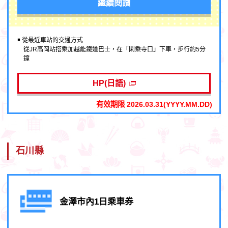
繼續閱讀
￭ 從最近車站的交通方式
從JR高岡站搭乘加越能鐵道巴士，在「閑乘寺口」下車，步行約5分
鐘
HP(日語)
有效期限 2026.03.31(YYYY.MM.DD)
石川縣
金澤市內1日乘車券