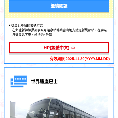
繼續閱讀
￭ 從最近車站的交通方式
在北陸新幹線黑部宇奈月溫泉站轉乘富山地方鐵道新黑部站，在宇奈
月溫泉站下車，步行約5分鐘
HP(繁體中文)
有效期限 2025.11.30(YYYY.MM.DD)
世界遺產巴士