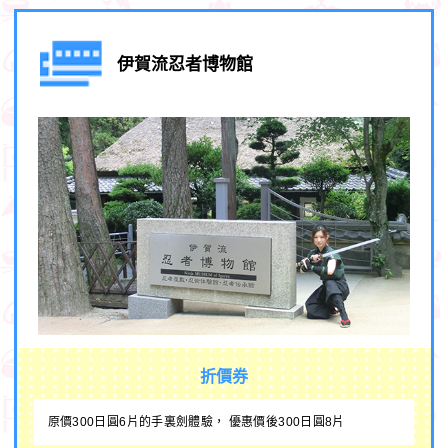
伊賀流忍者博物館
折價券
原價300日圓6片的手裏劍體驗， 優惠價後300日圓8片