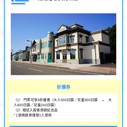
折價券
（1） 門票可享8折優惠（大人500日圓／兒童300日圓 → 大
人400日圓／兒童240日圓）
（2）贈送入館者原創紀念品
* 1張周遊券僅限1人使用