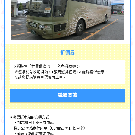
折價券
8折販售「世界遺產巴士」的各種周遊券
※僅限於有效期間內，1張周遊券僅限1人能夠獲得優惠。
※請您提前購買車票後再上車。
繼續閱讀
￭ 從最近車站的交通方式
・加越能巴士乘車券中心
從JR高岡站步行即至（Curun高岡1F候車室）
・新高岡站觀光交流中心