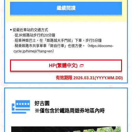
繼續閱讀
￭ 從最近車站的交通方式
·從JR姬路站步行約20分鐘
·搭乘神姬巴士，在「姬路城大手門前」下車，步行5分鐘
·騎乘姬路市共享單車「姬自行車」也很方便。（https://docomo-
cycle.jp/himeji/?lang=en）
HP(繁體中文)
有效期限 2026.03.31(YYYY.MM.DD)
好古園
※僅包含於鐵路周遊券地區內時