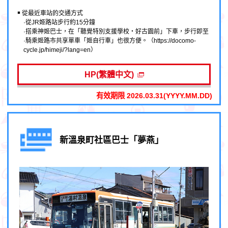
￭ 從最近車站的交通方式
·從JR姬路站步行約15分鐘
·搭乘神姬巴士，在「聽覺特別支援學校・好古園前」下車，步行即至
·騎乘姬路市共享單車「姬自行車」也很方便。（https://docomo-
cycle.jp/himeji/?lang=en）
HP(繁體中文)
有效期限 2026.03.31(YYYY.MM.DD)
新溫泉町社區巴士「夢燕」