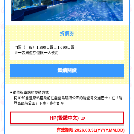
折價券
門票（一般）1,890日圓→1,690日圓
※一張周遊券僅限一人使用
繼續閱讀
￭ 從最近車站的交通方式
從JR和倉溫泉站搭乘前往能登島臨海公園的能登島交通巴士，在「能
登島臨海公園」下車，步行即至
HP(繁體中文)
有效期限 2026.03.31(YYYY.MM.DD)