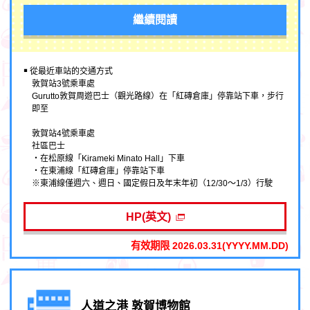
繼續閱讀
￭ 從最近車站的交通方式
敦賀站3號乘車處
Gurutto敦賀周遊巴士（觀光路線）在「紅磚倉庫」停靠站下車，步行
即至
敦賀站4號乘車處
社區巴士
・在松原線「Kirameki Minato Hall」下車
・在東浦線「紅磚倉庫」停靠站下車
※東浦線僅週六、週日、國定假日及年末年初（12/30～1/3）行駛
HP(英文)
有效期限 2026.03.31(YYYY.MM.DD)
人道之港 敦賀博物館