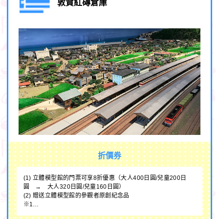
敦賀紅磚倉庫
折價券
(1) 立體模型館的門票可享8折優惠（大人400日圓/兒童200日
圓 → 大人320日圓/兒童160日圓）
(2) 贈送立體模型館的參觀者原創紀念品
※1…