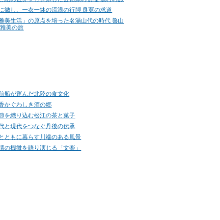
に徹し、一衣一鉢の流浪の行脚 良寛の求道
雅美生活」の原点を培った名湯山代の時代 魯山
 雅美の旅
前船が運んだ北陸の食文化
香かぐわしき酒の郷
節を織り込む松江の茶と菓子
代と現代をつなぐ丹後の伝承
とともに暮らす川端のある風景
情の機微を語り演じる「文楽」