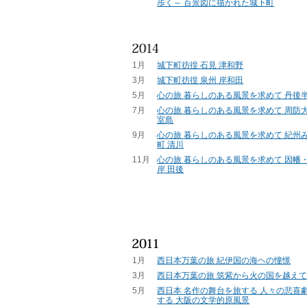
歩く～ 百景図に描かれた城下町
1月
城下町彷徨 石見 津和野
3月
城下町彷徨 泉州 岸和田
5月
心の旅 暮らしのある風景を求めて 丹後半
7月
心の旅 暮らしのある風景を求めて 周防大
室島
9月
心の旅 暮らしのある風景を求めて 紀州
町 清川
11月
心の旅 暮らしのある風景を求めて 因幡
岸 田後
1月
西日本万葉の旅 紀伊国の海ヘの憧憬
3月
西日本万葉の旅 筑紫から火の国を越え
5月
西日本 名作の舞台を旅する 人々の悲喜
する 大阪の文学的原風景