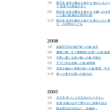
7月
西日本 名作の舞台を旅する 旅のふるさ
て 芙美子の尾道を歩く
9月
西日本 名作の舞台を旅する 文豪への才
した森の都 漱石の熊本の旅
11月
西日本 名作の舞台を旅する 静かに心に響
すゞの詩情をたどる
1月
加賀百万石の城下町への旅 金沢
3月
優雅に舞い立つ播磨国の白鷲への旅 姫
5月
天界に通じる架け橋への旅 天橋立
7月
天下に誇る名橋への旅 錦帯橋
9月
活気を極めた商都大坂への旅 船場・中
11月
神々が座す白嶺への旅 白山
1月
天王寺 息づく上方文化のただずまい
3月
吹屋 吉備の山中で艶やかに栄華を語る
7月
桃太郎伝説を訪ねて、吉備路へ