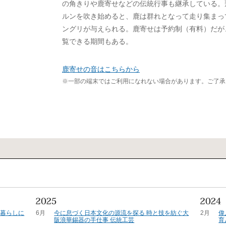
の角きりや鹿寄せなどの伝統行事も継承している。
ルンを吹き始めると、鹿は群れとなって走り集まっ
ングリが与えられる。鹿寄せは予約制（有料）だが
覧できる期間もある。
鹿寄せの音はこちらから
※一部の端末ではご利用になれない場合があります。ご了承
の暮らしに
6月
今に息づく日本文化の源流を探る 時と技を紡ぐ大
2月
偉
阪浪華錫器の手仕事 伝統工芸
育