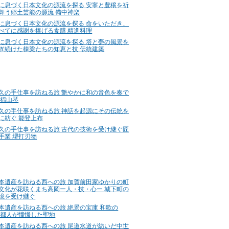
に息づく日本文化の源流を探る 安寧と豊穣を祈
舞う郷土芸能の源流 備中神楽
に息づく日本文化の源流を探る 命をいただき、
べてに感謝を捧げる食膳 精進料理
に息づく日本文化の源流を探る 塔と甍の風景を
ぎ続けた棟梁たちの知恵と技 伝統建築
久の手仕事を訪ねる旅 艶やかに和の音色を奏で
 福山琴
久の手仕事を訪ねる旅 神話を起源にその伝統を
に紡ぐ 能登上布
久の手仕事を訪ねる旅 古代の技術を受け継ぐ匠
手業 堺打刃物
本遺産を訪ねる西への旅 加賀前田家ゆかりの町
文化が花咲くまち高岡ー人・技・心ー 城下町の
憶を受け継ぐ
本遺産を訪ねる西への旅 絶景の宝庫 和歌の
 都人が憧憬した聖地
本遺産を訪ねる西への旅 尾道水道が紡いだ中世