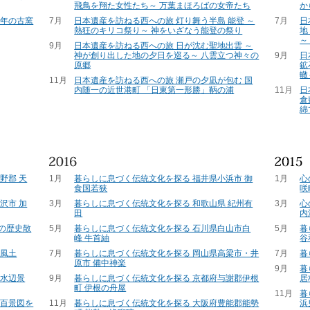
飛鳥を翔た女性たち～ 万葉まほろばの女帝たち
か
百年の古窯
7月
日本遺産を訪ねる西への旅 灯り舞う半島 能登 ～
7月
日
熱狂のキリコ祭り～ 神をいざなう能登の祭り
地
～
9月
日本遺産を訪ねる西への旅 日が沈む聖地出雲 ～
神が創り出した地の夕日を巡る～ 八雲立つ神々の
9月
日
原郷
鉱
轍
11月
日本遺産を訪ねる西への旅 瀬戸の夕凪が包む 国
内随一の近世港町 「日東第一形勝」鞆の浦
11月
日
倉
綿
野郡 天
1月
暮らしに息づく伝統文化を探る 福井県小浜市 御
1月
心
食国若狭
咲
沢市 加
3月
暮らしに息づく伝統文化を探る 和歌山県 紀州有
3月
心
田
内
年の歴史散
5月
暮らしに息づく伝統文化を探る 石川県白山市白
5月
暮
峰 牛首紬
谷
ら風土
7月
暮らしに息づく伝統文化を探る 岡山県高梁市・井
7月
暮
原市 備中神楽
9月
暮
の水辺景
9月
暮らしに息づく伝統文化を探る 京都府与謝郡伊根
居
町 伊根の舟屋
11月
暮
～百景図を
11月
暮らしに息づく伝統文化を探る 大阪府豊能郡能勢
浜