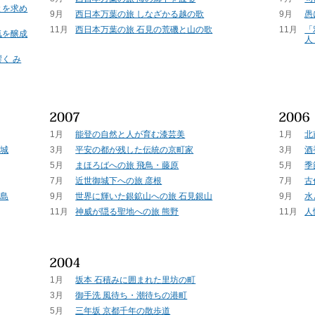
とを求め
9月
西日本万葉の旅 しなざかる越の歌
9月
愚
11月
西日本万葉の旅 石見の荒磯と山の歌
11月
「
気を醸成
人
く み
1月
能登の自然と人が育む漆芸美
1月
北
路城
3月
平安の都が残した伝統の京町家
3月
酒
5月
まほろばへの旅 飛鳥・藤原
5月
季
7月
近世御城下への旅 彦根
7月
古
之島
9月
世界に輝いた銀鉱山への旅 石見銀山
9月
水
11月
神威が隠る聖地への旅 熊野
11月
人
1月
坂本 石積みに囲まれた里坊の町
3月
御手洗 風待ち・潮待ちの港町
5月
三年坂 京都千年の散歩道