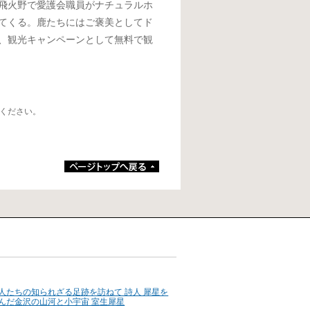
飛火野で愛護会職員がナチュラルホ
てくる。鹿たちにはご褒美としてド
、観光キャンペーンとして無料で観
ください。
人たちの知られざる足跡を訪ねて 詩人 犀星を
んだ金沢の山河と小宇宙 室生犀星