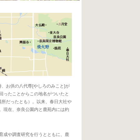
時、お供の八代尊[やしろのみこと]が
回ったことからこの地名がついたと
場所だったとも）。以来、春日大社や
。現在、奈良公園内と鹿苑内には約
育成や調査研究を行うとともに、鹿