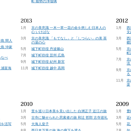
町 能勢の浄瑠璃
1月
京の美意識 一木一草一花の命を慈しむ日本人の
1月
西
心 いけばな
文
3月
京の美意識 「もてなし」と「しつらい」の美 茶
3月
西
島 間人
の湯の心
郷
島 沖家
5月
城下町彷徨 丹波篠山
5月
京
町
7月
城下町彷徨 芸州 広島
みなべ
7月
京
9月
城下町彷徨 紀州 新宮
流
・浦富海
11月
城下町彷徨 越中 高岡
9月
京
る
11月
京
楽
1月
里を巡り日本美を見い出した 白洲正子 近江の旅
1月
豊
て
3月
古寺に魅せられた思索者の旅 和辻 哲郎 古寺巡礼
3月
近
劇を活写
5月
大海人皇子
5月
花
8月
西日本万葉の旅 海の廊下を渡る
7月
句