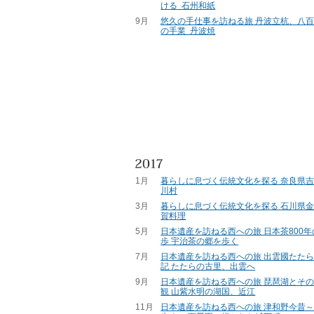
ける 石州和紙
9月
悠久の手仕事を訪ねる旅 丹波立杭、八
の手業 丹波焼
1月
暮らしに息づく伝統文化を探る 奈良県吉
川村
3月
暮らしに息づく伝統文化を探る 石川県金
賀料理
5月
日本遺産を訪ねる西への旅 日本茶800
歩 宇治茶の郷を歩く
7月
日本遺産を訪ねる西への旅 出雲國たた
記 たたらの古里、出雲へ
9月
日本遺産を訪ねる西への旅 琵琶湖とそ
観 山紫水明の湖国、近江
11月
日本遺産を訪ねる西への旅 津和野今昔