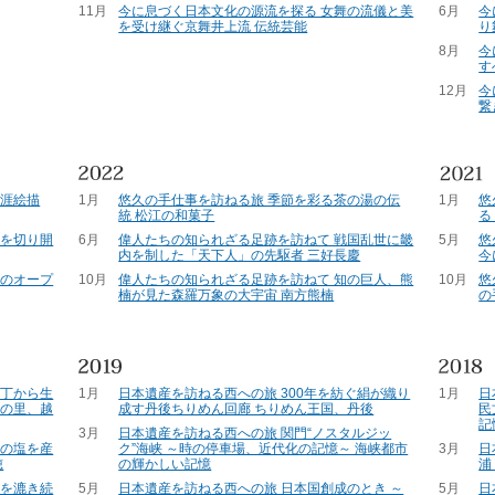
11月
今に息づく日本文化の源流を探る 女舞の流儀と美
6月
今
を受け継ぐ京舞井上流 伝統芸能
り
8月
今
す
12月
今
繋
生涯絵描
1月
悠久の手仕事を訪ねる旅 季節を彩る茶の湯の伝
1月
悠
統 松江の和菓子
る
代を切り開
6月
偉人たちの知られざる足跡を訪ねて 戦国乱世に畿
5月
悠
内を制した「天下人」の先駆者 三好長慶
今
雲のオープ
10月
偉人たちの知られざる足跡を訪ねて 知の巨人、熊
10月
悠
楠が見た森羅万象の大宇宙 南方熊楠
の
一丁から生
1月
日本遺産を訪ねる西への旅 300年を紡ぐ絹が織り
1月
日
彫の里、越
成す丹後ちりめん回廊 ちりめん王国、丹後
民
記
3月
日本遺産を訪ねる西への旅 関門“ノスタルジッ
」の塩を産
ク”海峡 ～時の停車場、近代化の記憶～ 海峡都市
3月
日
穂
の輝かしい記憶
浦
統を漉き続
5月
日本遺産を訪ねる西への旅 日本国創成のとき ～
5月
日