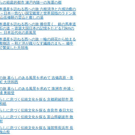
らの箱庭的都市 瀬戸内随一の海運の都
本遺産を訪ねる西への旅 六根清浄と六感治癒の
 ～日本一危ない国宝鑑賞と世界屈指のラドン泉
 山岳修験の霊山と癒しの湯
本遺産を訪ねる西への旅 播但貫く、銀の馬車道
石の道 ～資源大国日本の記憶をたどる73kmの
～ 日本近代化の原風景
本遺産を訪ねる西への旅 一輪の綿花から始まる
敷物語 ～和と洋が織りなす繊維のまち～ 備中
で繁栄した天領地
の旅 暮らしのある風景を求めて 吉備高原・美
町 大垪和西
の旅 暮らしのある風景を求めて 珠洲市 外浦・
浦 奥能登
らしに息づく伝統文化を探る 京都府綾部市 黒
和紙
らしに息づく伝統文化を探る 奈良市 春日大社
らしに息づく伝統文化を探る 富山県砺波市 散
村
らしに息づく伝統文化を探る 滋賀県長浜市 長
曳山祭