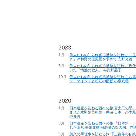
1月
偉人たちの知られざる足跡を訪ねて 「
き」津和野の原風景を求めて 安野光雅
6月
偉人たちの知られざる足跡を訪ねて 近
いた「情熱の歌人」 与謝野晶子
10月
偉人たちの知られざる足跡を訪ねて 八
ン・マインドと松江の面影 小泉八雲
1月
日本遺産を訪ねる西への旅 宮大工の鑿
まれた木彫刻美術館・井波 日本一の木
中井波
3月
日本遺産を訪ねる西への旅 「日本第一
したまち 播州赤穂 播磨灘の塩の国、赤
5月
悠久の手仕事を訪ねる旅 千三百年の伝