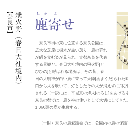
奈良市街の東に位置する奈良公園は、
広大な芝原に樹木が生い茂り、鹿の群れ
が餌を食む姿が見られ、古都奈良を代表
する景観だ。春日大社境内の飛火野[と
びひの]と呼ばれる場所は、その昔、春
日の大明神が白い鹿に乗って天降[あまくだ]られた
口から火を吹いて、灯としたその火が消えずに飛び
される（一説には、平城京の烽火[のろし]をあげる
奈良の都では、鹿を神の使いとして大切にしてきた
1,360頭の鹿が生息する。
（一財）奈良の鹿愛護会では、公園内の鹿の保護