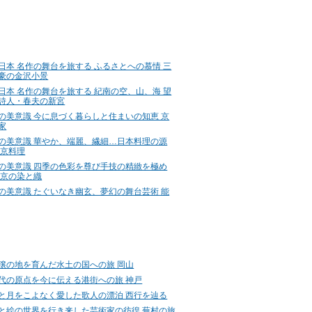
日本 名作の舞台を旅する ふるさとへの慕情 三
豪の金沢小景
日本 名作の舞台を旅する 紀南の空、山、海 望
詩人・春夫の新宮
の美意識 今に息づく暮らしと住まいの知恵 京
家
の美意識 華やか、端麗、繊細…日本料理の源
 京料理
の美意識 四季の色彩を尊び手技の精緻を極め
 京の染と織
の美意識 たぐいなき幽玄、夢幻の舞台芸術 能
穣の地を育んだ水土の国への旅 岡山
代の原点を今に伝える港街への旅 神戸
と月をこよなく愛した歌人の漂泊 西行を辿る
と絵の世界を行き来した芸術家の彷徨 蕪村の旅