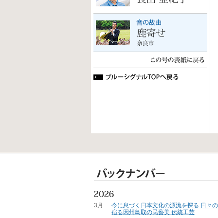
3月
今に息づく日本文化の源流を探る 日々
宿る因州鳥取の民藝美 伝統工芸