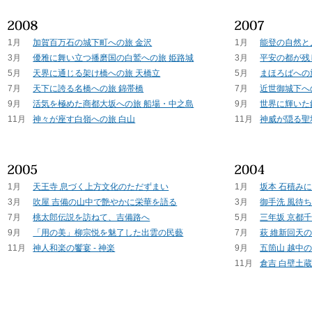
1月
加賀百万石の城下町への旅 金沢
1月
能登の自然と
3月
優雅に舞い立つ播磨国の白鷲への旅 姫路城
3月
平安の都が残
5月
天界に通じる架け橋への旅 天橋立
5月
まほろばへの
7月
天下に誇る名橋への旅 錦帯橋
7月
近世御城下へ
9月
活気を極めた商都大坂への旅 船場・中之島
9月
世界に輝いた
11月
神々が座す白嶺への旅 白山
11月
神威が隠る聖
1月
天王寺 息づく上方文化のただずまい
1月
坂本 石積み
3月
吹屋 吉備の山中で艶やかに栄華を語る
3月
御手洗 風待
7月
桃太郎伝説を訪ねて、吉備路へ
5月
三年坂 京都
9月
「用の美」柳宗悦を魅了した出雲の民藝
7月
萩 維新回天
11月
神人和楽の饗宴 - 神楽
9月
五箇山 越中
11月
倉吉 白壁土