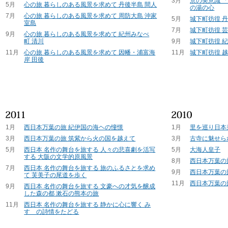
3月
京の美意識 
5月
心の旅 暮らしのある風景を求めて 丹後半島 間人
の湯の心
7月
心の旅 暮らしのある風景を求めて 周防大島 沖家
5月
城下町彷徨 
室島
7月
城下町彷徨 芸
9月
心の旅 暮らしのある風景を求めて 紀州みなべ
町 清川
9月
城下町彷徨 紀
11月
心の旅 暮らしのある風景を求めて 因幡・浦富海
11月
城下町彷徨 越
岸 田後
1月
西日本万葉の旅 紀伊国の海ヘの憧憬
1月
里を巡り日本
3月
西日本万葉の旅 筑紫から火の国を越えて
3月
古寺に魅せら
5月
西日本 名作の舞台を旅する 人々の悲喜劇を活写
5月
大海人皇子
する 大阪の文学的原風景
8月
西日本万葉の
7月
西日本 名作の舞台を旅する 旅のふるさとを求め
9月
西日本万葉の
て 芙美子の尾道を歩く
11月
西日本万葉の
9月
西日本 名作の舞台を旅する 文豪への才気を醸成
した森の都 漱石の熊本の旅
11月
西日本 名作の舞台を旅する 静かに心に響く み
すゞの詩情をたどる