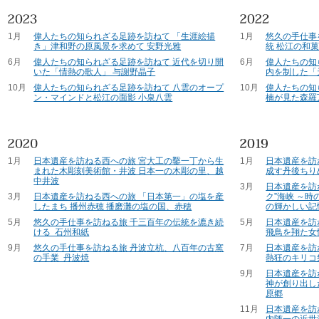
1月
偉人たちの知られざる足跡を訪ねて 「生涯絵描
1月
悠久の手仕事
き」津和野の原風景を求めて 安野光雅
統 松江の和
6月
偉人たちの知られざる足跡を訪ねて 近代を切り開
6月
偉人たちの知
いた「情熱の歌人」 与謝野晶子
内を制した「
10月
偉人たちの知られざる足跡を訪ねて 八雲のオープ
10月
偉人たちの知
ン・マインドと松江の面影 小泉八雲
楠が見た森羅
1月
日本遺産を訪ねる西への旅 宮大工の鑿一丁から生
1月
日本遺産を訪
まれた木彫刻美術館・井波 日本一の木彫の里、越
成す丹後ちり
中井波
3月
日本遺産を訪
3月
日本遺産を訪ねる西への旅 「日本第一」の塩を産
ク”海峡 ～
したまち 播州赤穂 播磨灘の塩の国、赤穂
の輝かしい記
5月
悠久の手仕事を訪ねる旅 千三百年の伝統を漉き続
5月
日本遺産を訪
ける 石州和紙
飛鳥を翔た女
9月
悠久の手仕事を訪ねる旅 丹波立杭、八百年の古窯
7月
日本遺産を訪
の手業 丹波焼
熱狂のキリコ
9月
日本遺産を訪
神が創り出し
原郷
11月
日本遺産を訪
内随一の近世