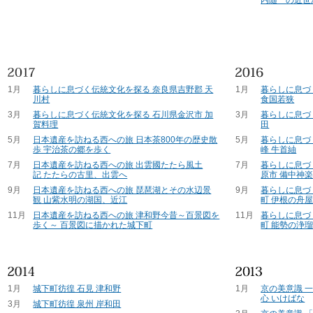
1月
暮らしに息づく伝統文化を探る 奈良県吉野郡 天
1月
暮らしに息づ
川村
食国若狭
3月
暮らしに息づく伝統文化を探る 石川県金沢市 加
3月
暮らしに息づ
賀料理
田
5月
日本遺産を訪ねる西への旅 日本茶800年の歴史散
5月
暮らしに息づ
歩 宇治茶の郷を歩く
峰 牛首紬
7月
日本遺産を訪ねる西への旅 出雲國たたら風土
7月
暮らしに息づ
記 たたらの古里、出雲へ
原市 備中神
9月
日本遺産を訪ねる西への旅 琵琶湖とその水辺景
9月
暮らしに息づ
観 山紫水明の湖国、近江
町 伊根の舟
11月
日本遺産を訪ねる西への旅 津和野今昔～百景図を
11月
暮らしに息づ
歩く～ 百景図に描かれた城下町
町 能勢の浄
1月
城下町彷徨 石見 津和野
1月
京の美意識 
心 いけばな
3月
城下町彷徨 泉州 岸和田