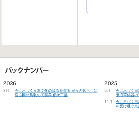
3月
今に息づく日本文化の源流を探る 日々の暮らしに
6月
今に息づく日
宿る因州鳥取の民藝美 伝統工芸
阪浪華錫器の
11月
今に息づく日
を受け継ぐ京