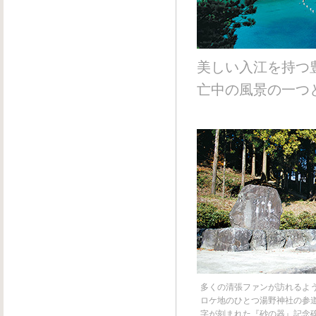
美しい入江を持つ
亡中の風景の一つ
多くの清張ファンが訪れるよ
ロケ地のひとつ湯野神社の参
字が刻まれた『砂の器』記念