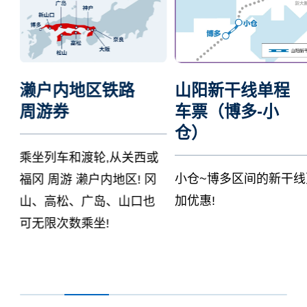
山阳新干线单程
山阳&山阴&北部
车票（博多-小
九州地区铁路周
仓）
游券
或
小仓~博多区间的新干线更
从关西出发,不仅可至冈
冈
加优惠!
山、广岛、山口、鸟取
岛根,在九州(福冈、佐
长崎、熊本、大分) 也
限次搭乘!