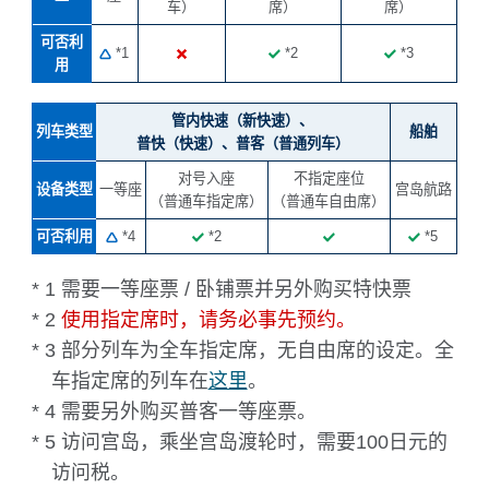
车）
席）
席）
可否利
*1
*2
*3
用
管内快速（新快速）、
列车类型
船舶
普快（快速）、普客（普通列车）
对号入座
不指定座位
设备类型
一等座
宫岛航路
（普通车指定席）
（普通车自由席）
可否利用
*4
*2
*5
* 1 需要一等座票 / 卧铺票并另外购买特快票
* 2
使用指定席时，请务必事先预约。
* 3 部分列车为全车指定席，无自由席的设定。全
车指定席的列车在
这里
。
* 4 需要另外购买普客一等座票。
* 5 访问宫岛，乘坐宫岛渡轮时，需要100日元的
访问税。