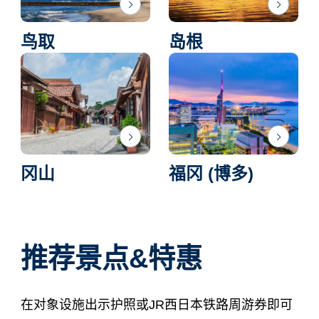
鸟取
岛根
冈山
福冈 (博多)
推荐景点&特惠
在对象设施出示护照或JR西日本铁路周游券即可