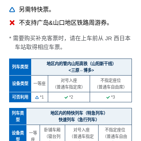
另需特快票。
不支持广岛&山口地区铁路周游券。
* 需要购买补充客票时，请在上车前从 JR 西日本
车站取得相应车票。
地区内的管内山阳高铁（山阳新干线）
列车类型
<三原⇔博多>
对号入座
不指定座位
设备类型
一等座
（普通车指定席）
（普通车自由席）
可否利用
*1
*2
*3
列车类
地区内的特快列车（特急列车）
型
快速列车（急行列车）
卧铺车厢
对号入座
不指定座位
设备类
一等
（寝台列
（普通车指定
（普通车自由
型
座