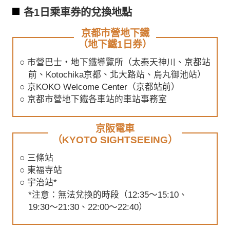
各1日乘車券的兌換地點
京都市營地下鐵
（地下鐵1日券）
○ 市營巴士・地下鐵導覽所（太秦天神川、京都站
前、Kotochika京都、北大路站、烏丸御池站）
○ 京KOKO Welcome Center（京都站前）
○ 京都市營地下鐵各車站的車站事務室
京阪電車
（KYOTO SIGHTSEEING）
○ 三條站
○ 東福寺站
○ 宇治站*
*注意：無法兌換的時段（12:35～15:10、
19:30～21:30、22:00～22:40）