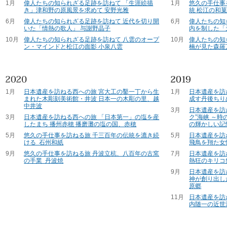
1月
偉人たちの知られざる足跡を訪ねて 「生涯絵描
1月
悠久の手仕事
き」津和野の原風景を求めて 安野光雅
統 松江の和
6月
偉人たちの知られざる足跡を訪ねて 近代を切り開
6月
偉人たちの知
いた「情熱の歌人」 与謝野晶子
内を制した「
10月
偉人たちの知られざる足跡を訪ねて 八雲のオープ
10月
偉人たちの知
ン・マインドと松江の面影 小泉八雲
楠が見た森羅
1月
日本遺産を訪ねる西への旅 宮大工の鑿一丁から生
1月
日本遺産を訪
まれた木彫刻美術館・井波 日本一の木彫の里、越
成す丹後ちり
中井波
3月
日本遺産を訪
3月
日本遺産を訪ねる西への旅 「日本第一」の塩を産
ク”海峡 ～
したまち 播州赤穂 播磨灘の塩の国、赤穂
の輝かしい記
5月
悠久の手仕事を訪ねる旅 千三百年の伝統を漉き続
5月
日本遺産を訪
ける 石州和紙
飛鳥を翔た女
9月
悠久の手仕事を訪ねる旅 丹波立杭、八百年の古窯
7月
日本遺産を訪
の手業 丹波焼
熱狂のキリコ
9月
日本遺産を訪
神が創り出し
原郷
11月
日本遺産を訪
内随一の近世