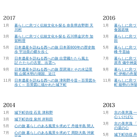
1月
暮らしに息づく伝統文化を探る 奈良県吉野郡 天
1月
暮らしに息づ
川村
食国若狭
3月
暮らしに息づく伝統文化を探る 石川県金沢市 加
3月
暮らしに息づ
賀料理
田
5月
日本遺産を訪ねる西への旅 日本茶800年の歴史散
5月
暮らしに息づ
歩 宇治茶の郷を歩く
峰 牛首紬
7月
日本遺産を訪ねる西への旅 出雲國たたら風土
7月
暮らしに息づ
記 たたらの古里、出雲へ
原市 備中神
9月
日本遺産を訪ねる西への旅 琵琶湖とその水辺景
9月
暮らしに息づ
観 山紫水明の湖国、近江
町 伊根の舟
11月
日本遺産を訪ねる西への旅 津和野今昔～百景図を
11月
暮らしに息づ
歩く～ 百景図に描かれた城下町
町 能勢の浄
1月
城下町彷徨 石見 津和野
1月
京の美意識 
心 いけばな
3月
城下町彷徨 泉州 岸和田
3月
京の美意識 
5月
心の旅 暮らしのある風景を求めて 丹後半島 間人
の湯の心
7月
心の旅 暮らしのある風景を求めて 周防大島 沖家
5月
城下町彷徨 
室島