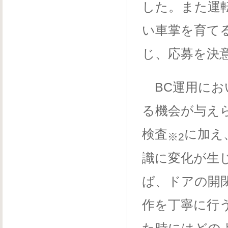
した。また運
い車掌を育て
じ、応募を決
BC運用にお
る機会が与え
検査
に加え
※2
識に変化が生
ば、ドアの開
作を丁寧に行