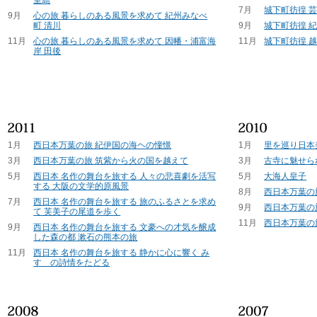
7月
城下町彷徨 芸
9月
心の旅 暮らしのある風景を求めて 紀州みなべ
町 清川
9月
城下町彷徨 紀
11月
心の旅 暮らしのある風景を求めて 因幡・浦富海
11月
城下町彷徨 越
岸 田後
1月
西日本万葉の旅 紀伊国の海ヘの憧憬
1月
里を巡り日本
3月
西日本万葉の旅 筑紫から火の国を越えて
3月
古寺に魅せら
5月
西日本 名作の舞台を旅する 人々の悲喜劇を活写
5月
大海人皇子
する 大阪の文学的原風景
8月
西日本万葉の
7月
西日本 名作の舞台を旅する 旅のふるさとを求め
9月
西日本万葉の
て 芙美子の尾道を歩く
11月
西日本万葉の
9月
西日本 名作の舞台を旅する 文豪への才気を醸成
した森の都 漱石の熊本の旅
11月
西日本 名作の舞台を旅する 静かに心に響く み
すゞの詩情をたどる