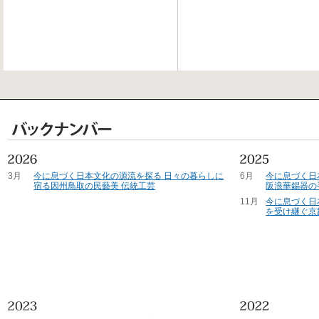
3月
今に息づく日本文化の源流を探る 日々の暮らしに
6月
今に息づく日
宿る因州鳥取の民藝美 伝統工芸
阪浪華錫器の
11月
今に息づく日
を受け継ぐ京