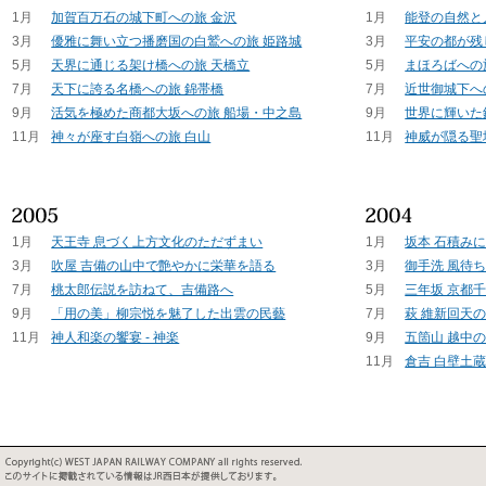
1月
加賀百万石の城下町への旅 金沢
1月
能登の自然と
3月
優雅に舞い立つ播磨国の白鷲への旅 姫路城
3月
平安の都が残
5月
天界に通じる架け橋への旅 天橋立
5月
まほろばへの
7月
天下に誇る名橋への旅 錦帯橋
7月
近世御城下へ
9月
活気を極めた商都大坂への旅 船場・中之島
9月
世界に輝いた
11月
神々が座す白嶺への旅 白山
11月
神威が隠る聖
1月
天王寺 息づく上方文化のただずまい
1月
坂本 石積み
3月
吹屋 吉備の山中で艶やかに栄華を語る
3月
御手洗 風待
7月
桃太郎伝説を訪ねて、吉備路へ
5月
三年坂 京都
9月
「用の美」柳宗悦を魅了した出雲の民藝
7月
萩 維新回天
11月
神人和楽の饗宴 - 神楽
9月
五箇山 越中
11月
倉吉 白壁土