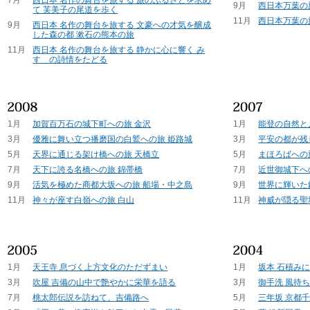
9月
西日本万葉の
て 芙美子の尾道を歩く
11月
西日本万葉の
9月
西日本 名作の舞台を旅する 文豪への才気を醸成
した森の都 漱石の熊本の旅
11月
西日本 名作の舞台を旅する 静かに心に響く み
すゞの詩情をたどる
1月
加賀百万石の城下町への旅 金沢
1月
能登の自然と
3月
優雅に舞い立つ播磨国の白鷲への旅 姫路城
3月
平安の都が残
5月
天界に通じる架け橋への旅 天橋立
5月
まほろばへの
7月
天下に誇る名橋への旅 錦帯橋
7月
近世御城下へ
9月
活気を極めた商都大坂への旅 船場・中之島
9月
世界に輝いた
11月
神々が座す白嶺への旅 白山
11月
神威が隠る聖
1月
天王寺 息づく上方文化のただずまい
1月
坂本 石積み
3月
吹屋 吉備の山中で艶やかに栄華を語る
3月
御手洗 風待
7月
桃太郎伝説を訪ねて、吉備路へ
5月
三年坂 京都