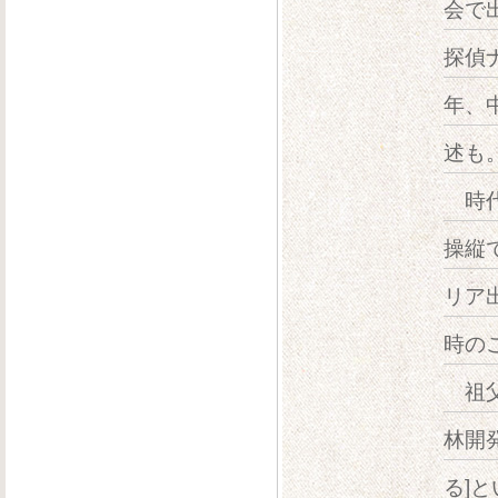
会で
探偵
年、
述も
時代
操縦
リア
時の
祖父
林開
る]