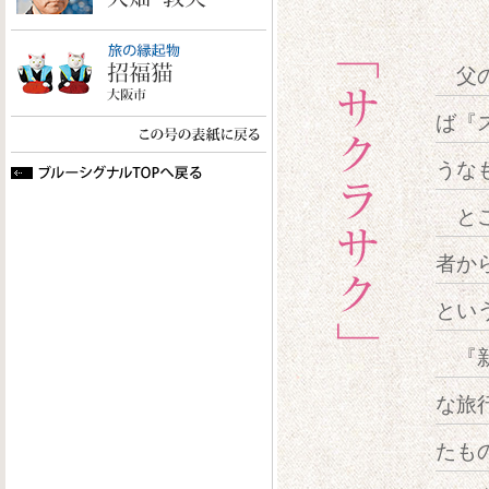
父の
ば『
うな
とこ
者か
とい
『新
な旅
たも