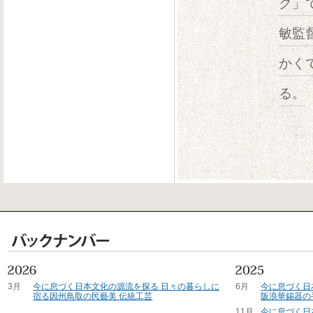
ク」
敏監
かく
る。
3月
今に息づく日本文化の源流を探る 日々の暮らしに
6月
今に息づく日
宿る因州鳥取の民藝美 伝統工芸
阪浪華錫器の
11月
今に息づく日