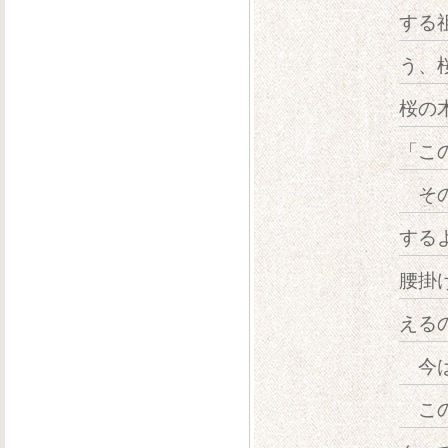
する
う、
桜の
「こ
その
する
腰掛
える
今は
この