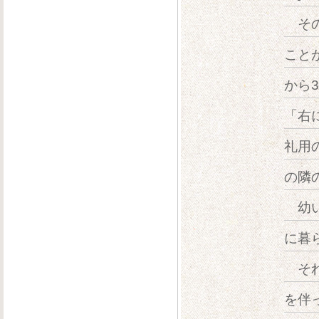
その
こと
から
「右
礼用
の隣
幼い
に暮
それ
を伴