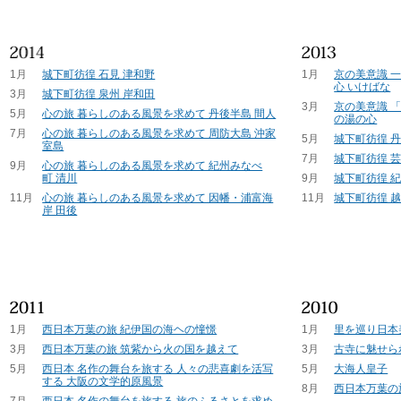
1月
城下町彷徨 石見 津和野
1月
京の美意識 
心 いけばな
3月
城下町彷徨 泉州 岸和田
3月
京の美意識 
5月
心の旅 暮らしのある風景を求めて 丹後半島 間人
の湯の心
7月
心の旅 暮らしのある風景を求めて 周防大島 沖家
5月
城下町彷徨 
室島
7月
城下町彷徨 芸
9月
心の旅 暮らしのある風景を求めて 紀州みなべ
町 清川
9月
城下町彷徨 紀
11月
心の旅 暮らしのある風景を求めて 因幡・浦富海
11月
城下町彷徨 越
岸 田後
1月
西日本万葉の旅 紀伊国の海ヘの憧憬
1月
里を巡り日本
3月
西日本万葉の旅 筑紫から火の国を越えて
3月
古寺に魅せら
5月
西日本 名作の舞台を旅する 人々の悲喜劇を活写
5月
大海人皇子
する 大阪の文学的原風景
8月
西日本万葉の
7月
西日本 名作の舞台を旅する 旅のふるさとを求め