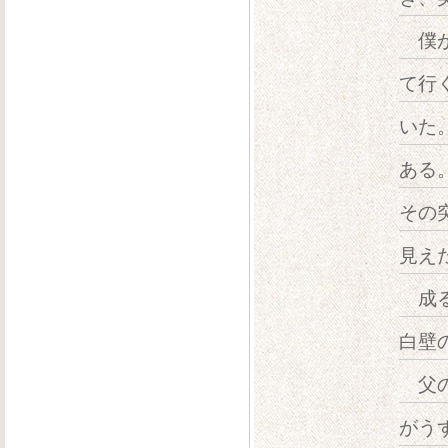
僕が
て行
いた
ある
その
見え
成る
白壁
父の
がう