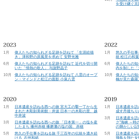
を受け継ぐ京
1月
偉人たちの知られざる足跡を訪ねて 「生涯絵描
1月
悠久の手仕事
き」津和野の原風景を求めて 安野光雅
統 松江の和
6月
偉人たちの知られざる足跡を訪ねて 近代を切り開
6月
偉人たちの知
いた「情熱の歌人」 与謝野晶子
内を制した「
10月
偉人たちの知られざる足跡を訪ねて 八雲のオープ
10月
偉人たちの知
ン・マインドと松江の面影 小泉八雲
楠が見た森羅
1月
日本遺産を訪ねる西への旅 宮大工の鑿一丁から生
1月
日本遺産を訪
まれた木彫刻美術館・井波 日本一の木彫の里、越
成す丹後ちり
中井波
3月
日本遺産を訪
3月
日本遺産を訪ねる西への旅 「日本第一」の塩を産
ク”海峡 ～
したまち 播州赤穂 播磨灘の塩の国、赤穂
の輝かしい記
5月
悠久の手仕事を訪ねる旅 千三百年の伝統を漉き続
5月
日本遺産を訪
ける 石州和紙
飛鳥を翔た女