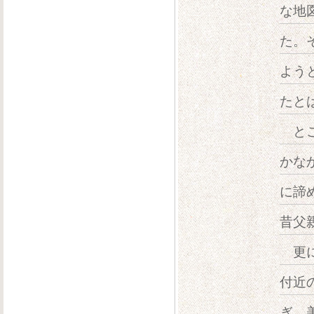
な地
た。
よう
たと
とこ
かな
に諦
昔父
更に
付近
ぎ、