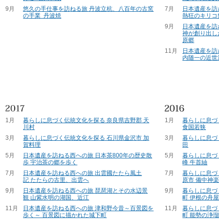
9月
悠久の手仕事を訪ねる旅 丹波立杭、八百年の古窯
7月
日本遺産を訪
の手業 丹波焼
熱狂のキリコ
9月
日本遺産を訪
神が創り出し
原郷
11月
日本遺産を訪
内随一の近世
1月
暮らしに息づく伝統文化を探る 奈良県吉野郡 天
1月
暮らしに息づ
川村
食国若狭
3月
暮らしに息づく伝統文化を探る 石川県金沢市 加
3月
暮らしに息づ
賀料理
田
5月
日本遺産を訪ねる西への旅 日本茶800年の歴史散
5月
暮らしに息づ
歩 宇治茶の郷を歩く
峰 牛首紬
7月
日本遺産を訪ねる西への旅 出雲國たたら風土
7月
暮らしに息づ
記 たたらの古里、出雲へ
原市 備中神
9月
日本遺産を訪ねる西への旅 琵琶湖とその水辺景
9月
暮らしに息づ
観 山紫水明の湖国、近江
町 伊根の舟
11月
日本遺産を訪ねる西への旅 津和野今昔～百景図を
11月
暮らしに息づ
歩く～ 百景図に描かれた城下町
町 能勢の浄