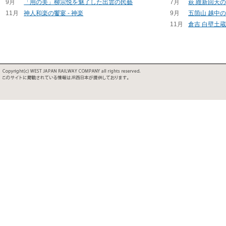
9月
「用の美」柳宗悦を魅了した出雲の民藝
7月
萩 維新回天
11月
神人和楽の饗宴 - 神楽
9月
五箇山 越中
11月
倉吉 白壁土