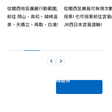
圍,
從關西至廣島可無限次數
從關西至富山、石川
崎溫
搭乘! 也可搭乘前往宮島的
井，可無限次數搭乘!
濱!
JR西日本宮島渡輪!
車票與周遊券