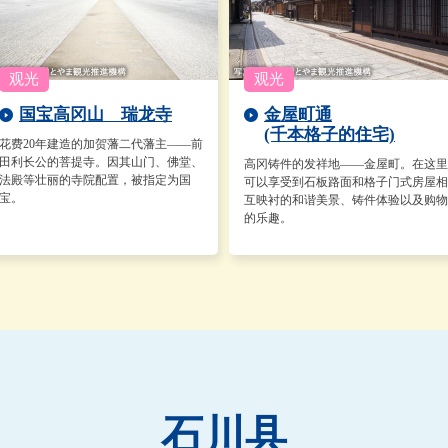
国宝高冈山 瑞龙寺
金屋町通
(千本格子的住宅)
花费20年建造的加贺藩二代藩主——前
田利长公的菩提寺。因其山门、佛堂、
高冈铸件的发祥地——金屋町。在这里
法殿等壮丽的寺院配置，被指定为国
可以享受到石板路面和格子门式房屋相
宝。
互映衬的和谐美景、铸件体验以及购物
的乐趣。
石川县