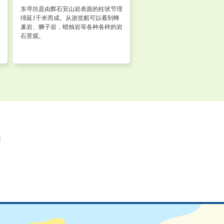
东寻坊是由辉石安山岩表面的柱状节理
绵延1千米而成。从游览船可以看到蜂
巢岩、狮子岩，蜡烛岩等各种各样的岩
石景观。