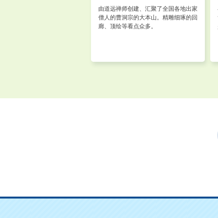
由道远禅师创建、汇聚了全国各地出家
僧人的曹洞宗的大本山。精雕细琢的回
廊、顶绘等看点众多。