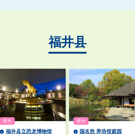
福井县
福井县立恐龙博物馆
国名胜 养浩馆庭园