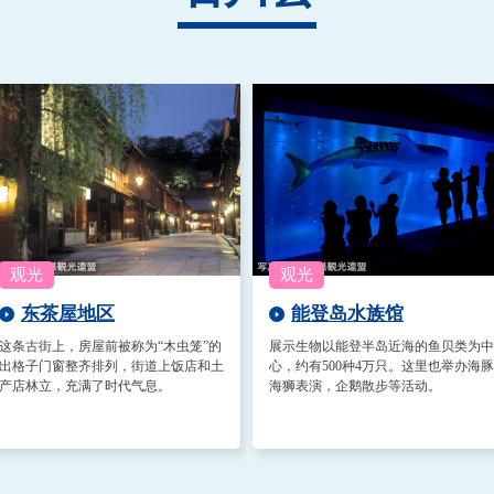
东茶屋地区
能登岛水族馆
这条古街上，房屋前被称为“木虫笼”的
展示生物以能登半岛近海的鱼贝类为中
出格子门窗整齐排列，街道上饭店和土
心，约有500种4万只。这里也举办海豚
产店林立，充满了时代气息。
海狮表演，企鹅散步等活动。