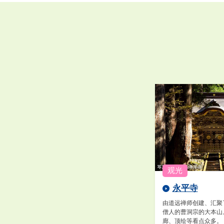
永平寺
由道远禅师创建、汇聚
僧人的曹洞宗的大本山
廊、顶绘等看点众多。