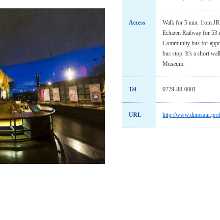
Access
Walk for 5 min. from JR
Echizen Railway for 53 m
Community bus for appr
bus stop. It's a short wa
Museum.
Tel
0779-88-0001
URL
http://www.dinosaur.pref