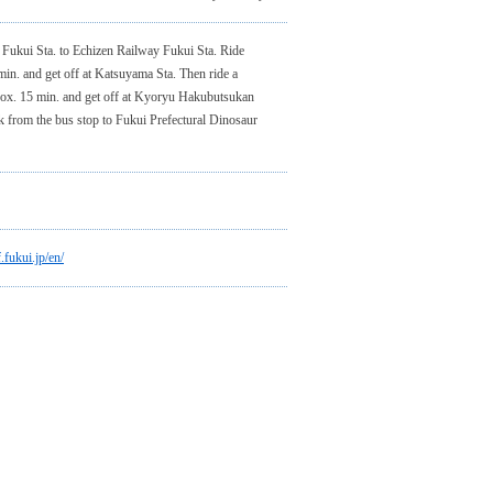
 Fukui Sta. to Echizen Railway Fukui Sta. Ride
in. and get off at Katsuyama Sta. Then ride a
ox. 15 min. and get off at Kyoryu Hakubutsukan
lk from the bus stop to Fukui Prefectural Dinosaur
.fukui.jp/en/