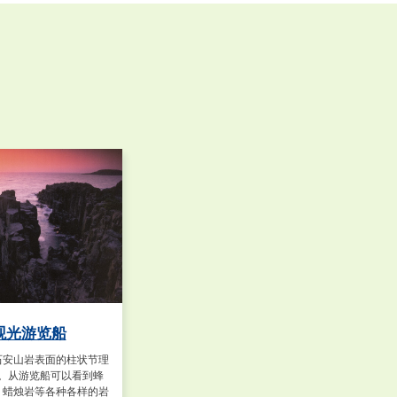
观光游览船
石安山岩表面的柱状节理
成。从游览船可以看到蜂
，蜡烛岩等各种各样的岩