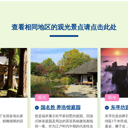
查看相同地区的观光景点请点击此处
国名胜 养浩馆庭园
东寻坊
了全国各地出家
曾是福井藩主松平家别墅的庭园。回游
东寻坊是由辉
。精雕细琢的回
式林泉庭园及周边的茶室风格建筑都值
绵延1千米而
得一看。作为江户时代中期的代表性名
巢岩、狮子岩