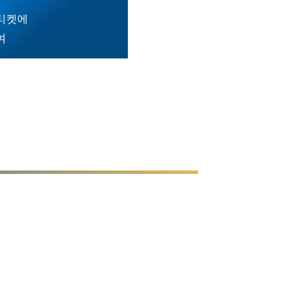
티켓에
여