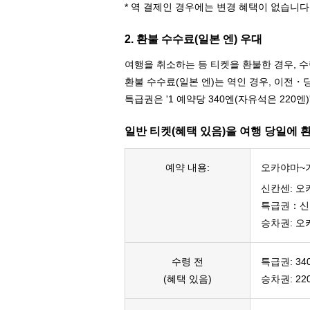
* 역 결제인 경우에는 변경 혜택이 없습니다
2. 환불 수수료(일본 엔) 우대
여행을 취소하는 등 티켓을 환불한 경우, 
환불 수수료(일본 엔)는 역인 경우, 이전・당
특급권은 '1 예약당 340엔(자유석은 220엔)
일반 티켓(혜택 있음)을 여행 당일에 환
예약 내용:
오카야마~
신칸센: 
특급권：신
승차권: 
수령 전
특급권: 34
(혜택 있음)
승차권: 22