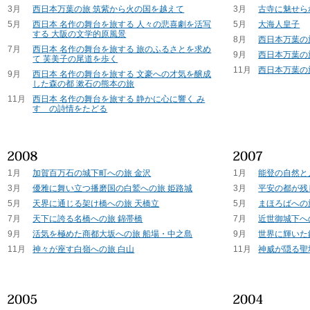
3月
西日本万葉の旅 筑紫から火の国を越えて
3月
古寺に魅せら
5月
西日本 名作の舞台を旅する 人々の悲喜劇を活写
5月
大海人皇子
する 大阪の文学的原風景
8月
西日本万葉の
7月
西日本 名作の舞台を旅する 旅のふるさとを求め
9月
西日本万葉の
て 芙美子の尾道を歩く
11月
西日本万葉の
9月
西日本 名作の舞台を旅する 文豪への才気を醸成
した森の都 漱石の熊本の旅
11月
西日本 名作の舞台を旅する 静かに心に響く み
すゞの詩情をたどる
1月
加賀百万石の城下町への旅 金沢
1月
能登の自然と
3月
優雅に舞い立つ播磨国の白鷲への旅 姫路城
3月
平安の都が残
5月
天界に通じる架け橋への旅 天橋立
5月
まほろばへの
7月
天下に誇る名橋への旅 錦帯橋
7月
近世御城下へ
9月
活気を極めた商都大坂への旅 船場・中之島
9月
世界に輝いた
11月
神々が座す白嶺への旅 白山
11月
神威が隠る聖