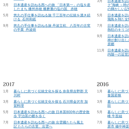
3月
日本遺産を訪
3月
日本遺産を訪ねる西への旅 「日本第一」の塩を産
ク”海峡 ～
したまち 播州赤穂 播磨灘の塩の国、赤穂
の輝かしい記
5月
悠久の手仕事を訪ねる旅 千三百年の伝統を漉き続
5月
日本遺産を訪
ける 石州和紙
飛鳥を翔た女
9月
悠久の手仕事を訪ねる旅 丹波立杭、八百年の古窯
7月
日本遺産を訪
の手業 丹波焼
熱狂のキリコ
9月
日本遺産を訪
神が創り出し
原郷
11月
日本遺産を訪
内随一の近世
1月
暮らしに息づく伝統文化を探る 奈良県吉野郡 天
1月
暮らしに息づ
川村
食国若狭
3月
暮らしに息づく伝統文化を探る 石川県金沢市 加
3月
暮らしに息づ
賀料理
田
5月
日本遺産を訪ねる西への旅 日本茶800年の歴史散
5月
暮らしに息づ
歩 宇治茶の郷を歩く
峰 牛首紬
7月
日本遺産を訪ねる西への旅 出雲國たたら風土
7月
暮らしに息づ
記 たたらの古里、出雲へ
原市 備中神