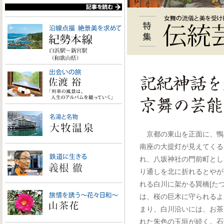
京都の東山を正面に、鴨
南座の大提灯が見えてくる
れ、八坂神社の門前町とし
り通しを北に折れるとやが
れる白川に架かる巽橋[た
は、桜の巨木に守られるよ
まり、白川沿いには、お茶
れた朱色の玉垣が続く。石