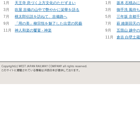
1月
天王寺 息づく上方文化のただずまい
1月
坂本 石積み
3月
吹屋 吉備の山中で艶やかに栄華を語る
3月
御手洗 風待
7月
桃太郎伝説を訪ねて、吉備路へ
5月
三年坂 京都
9月
「用の美」柳宗悦を魅了した出雲の民藝
7月
萩 維新回天
11月
神人和楽の饗宴 - 神楽
9月
五箇山 越中
11月
倉吉 白壁土