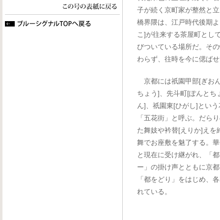
子が続く京町家が整然と立
橋界隈は、江戸時代後期より
こ]が往来する茶屋町とし
びついている場所だ。その
わらず、往時を今に偲ばせ
京都には祇園甲部[ぎおん
ちょう]、先斗町[ぽんとち
ん]、祇園東[ひがし]とい
「五花街」と呼ぶ。だらり
た舞妓や衿替[えりか]え
舞でお座敷を魅了する。華
と現在に受け継がれ、「都
ー」の掛け声とともに京都
「都をどり」をはじめ、各
れている。