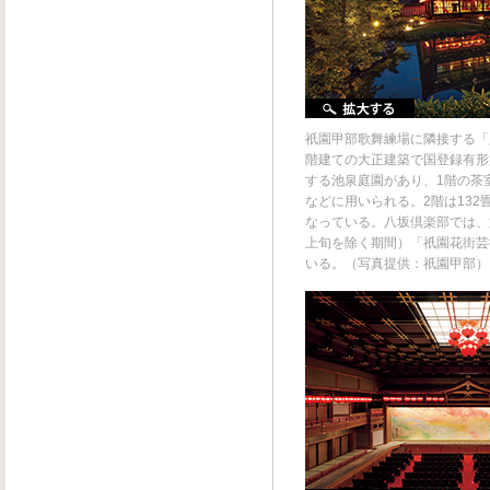
祇園甲部歌舞練場に隣接する「
階建ての大正建築で国登録有形
する池泉庭園があり、1階の茶
などに用いられる。2階は132
なっている。八坂倶楽部では、
上旬を除く期間）「祇園花街芸
いる。（写真提供：祇園甲部）