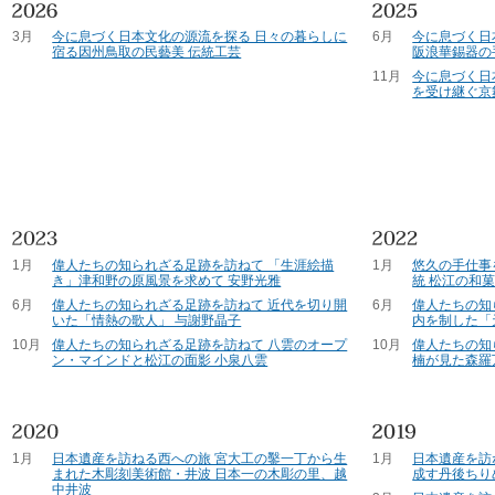
3月
今に息づく日本文化の源流を探る 日々の暮らしに
6月
今に息づく日
宿る因州鳥取の民藝美 伝統工芸
阪浪華錫器の
11月
今に息づく日
を受け継ぐ京
1月
偉人たちの知られざる足跡を訪ねて 「生涯絵描
1月
悠久の手仕事
き」津和野の原風景を求めて 安野光雅
統 松江の和
6月
偉人たちの知られざる足跡を訪ねて 近代を切り開
6月
偉人たちの知
いた「情熱の歌人」 与謝野晶子
内を制した「
10月
偉人たちの知られざる足跡を訪ねて 八雲のオープ
10月
偉人たちの知
ン・マインドと松江の面影 小泉八雲
楠が見た森羅
1月
日本遺産を訪ねる西への旅 宮大工の鑿一丁から生
1月
日本遺産を訪
まれた木彫刻美術館・井波 日本一の木彫の里、越
成す丹後ちり
中井波