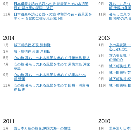
9月
日本遺産を訪ねる西への旅 琵琶湖とその水辺景
9月
暮らしに息づ
観 山紫水明の湖国、近江
町 伊根の舟
11月
日本遺産を訪ねる西への旅 津和野今昔～百景図を
11月
暮らしに息づ
歩く～ 百景図に描かれた城下町
町 能勢の浄
1月
城下町彷徨 石見 津和野
1月
京の美意識 
心 いけばな
3月
城下町彷徨 泉州 岸和田
3月
京の美意識 
5月
心の旅 暮らしのある風景を求めて 丹後半島 間人
の湯の心
7月
心の旅 暮らしのある風景を求めて 周防大島 沖家
5月
城下町彷徨 
室島
7月
城下町彷徨 芸
9月
心の旅 暮らしのある風景を求めて 紀州みなべ
町 清川
9月
城下町彷徨 紀
11月
心の旅 暮らしのある風景を求めて 因幡・浦富海
11月
城下町彷徨 越
岸 田後
1月
西日本万葉の旅 紀伊国の海ヘの憧憬
1月
里を巡り日本