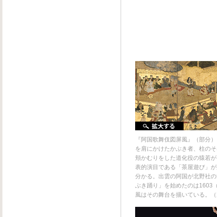
『阿国歌舞伎図屏風』（部分）
を肩にかけたかぶき者、柱のそ
頬かむりをした道化役の猿若が
表的演目である「茶屋遊び」が
分かる。出雲の阿国が北野社の
ぶき踊り」を始めたのは1603
風はその舞台を描いている。（