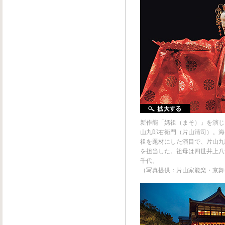
新作能「媽祖（まそ）」を演じ
山九郎右衛門（片山清司）。海
祖を題材にした演目で、片山九
を担当した。祖母は四世井上八
千代。
（写真提供：片山家能楽・京舞