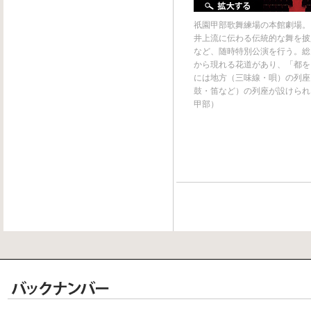
祇園甲部歌舞練場の本館劇場。
井上流に伝わる伝統的な舞を披
など、随時特別公演を行う。総
から現れる花道があり、「都を
には地方（三味線・唄）の列座
鼓・笛など）の列座が設けられ
甲部）